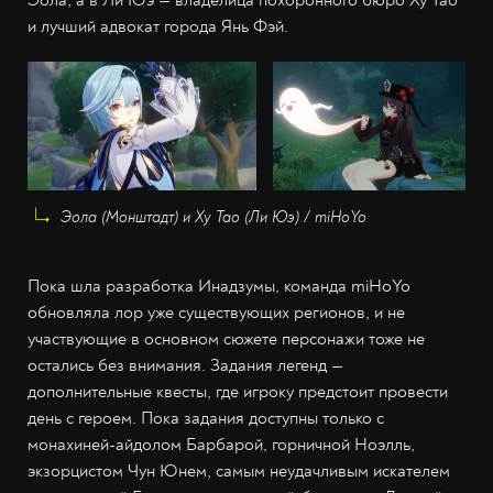
и лучший адвокат города Янь Фэй.
Эола (Монштадт) и Ху Тао (Ли Юэ) / miHoYo
Пока шла разработка Инадзумы, команда miHoYo
обновляла лор уже существующих регионов, и не
участвующие в основном сюжете персонажи тоже не
остались без внимания. Задания легенд —‌
дополнительные квесты, где игроку предстоит провести
день с героем. Пока задания доступны только с
монахиней-айдолом Барбарой, горничной Ноэлль,
экзорцистом Чун Юнем, самым неудачливым искателем