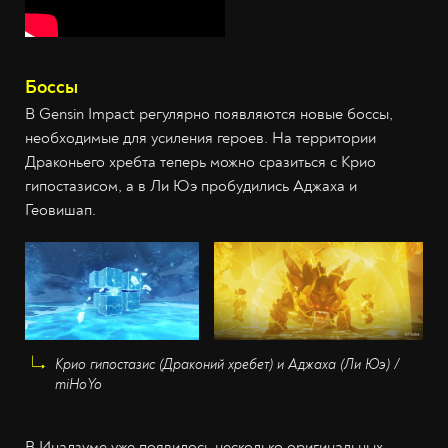
Боссы
В Gensin Impact регулярно появляются новые боссы,
необходимые для усиления героев. На территории
Драконьего хребта теперь можно сразиться с Крио
гипостазисом, а в Ли Юэ пробудились Аджаха и
Геовишап.
Крио гипостазис (Драконий хребет) и Аджаха (Ли Юэ) /
miHoYo
В Инадзуме уже появилось несколько оригинальных