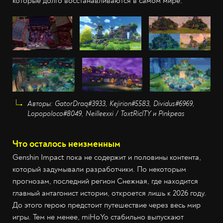
которые долго восстанавливаются в самом мире.
Авторы: GatorDraq#3933, Kejirion#5583, Dividus#6969,
Lopopoloco#8049, Neilleexxi / ToxtRiclTY и Pinkpeas
Что осталось неизменным
Genshin Impact пока не содержит и половины контента,
который задумывали разработчики. По некоторым
прогнозам, последний регион Снежная, где находится
главный антагонист истории, откроется лишь к 2026 году.
До этого герою предстоит путешествие через весь мир
игры. Тем не менее, miHoYo стабильно выпускают