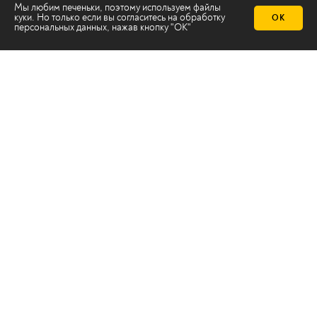
Мы любим печеньки, поэтому используем файлы
куки. Но только если вы согласитесь на
обработку
ОК
персональных данных
, нажав кнопку "ОК"