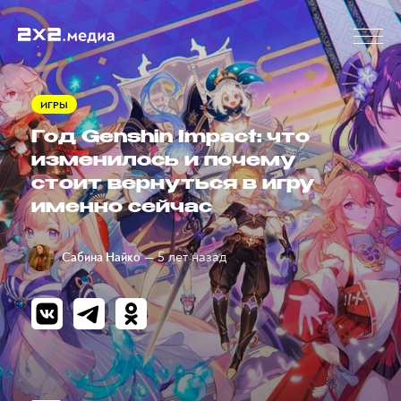
ИГРЫ
Год Genshin Impact: что
изменилось и почему
стоит вернуться в игру
именно сейчас
— 5 лет назад
Сабина Найко