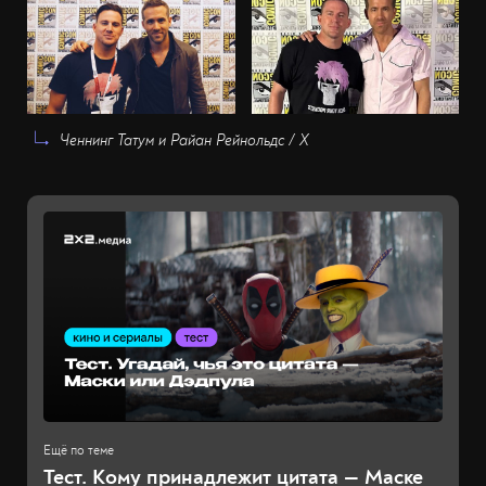
Ченнинг Татум и Райан Рейнольдс / Х
Тест. Кому принадлежит цитата — Маске