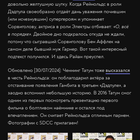
довольно желтушную шутку. Когда Рейнольдс в роли
Дэдпула своеобразно отдаёт дань уважения почившим
(или исчезнувшим) супергероям и упоминает
Сорвиголову, актриса в роли Электры отбивает:
«О, всё
в порядке»
. Двойное дно подкралось откуда не ждали,
потому что сыгравший Сорвиголову Бен Аффлек на
самом деле бывший муж Гарнер. Вот такой интересный
подтекст получился. И здесь Райан преуспел.
Обновлено [30/07/2024]: Ченнинг Татум тоже
высказался
в честь Рейнольдса: он поблагодарил актёра за
отстаивание появления Гамбита в третьем «Дэдпуле», а
заодно вспомнил небольшую историю. В 2016 Татум смог
одним из первых посмотреть презентацию первого
фильма о болтливом наёмнике и остался под
впечатлением. Он считает Рейнольдса отличным парнем.
Фотографии с SDCC прилагаем!