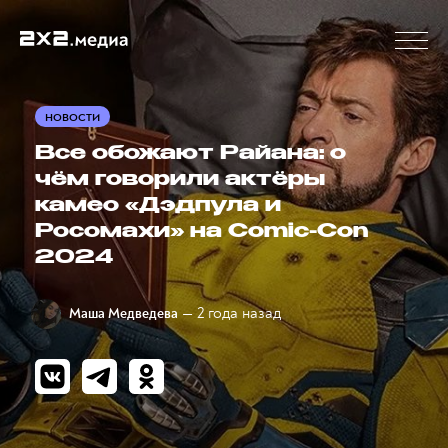
НОВОСТИ
Все обожают Райана: о
чём говорили актёры
камео «Дэдпула и
Росомахи» на Comic-Con
2024
— 2 года назад
Маша Медведева