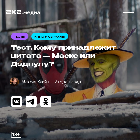
ТЕСТЫ
КИНО И СЕРИАЛЫ
Тест. Кому принадлежит
цитата — Маске или
Дэдпулу?
— 2 года назад
Максим Клейн