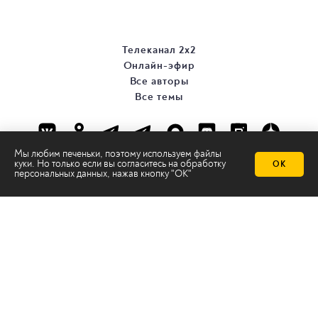
Телеканал 2х2
Онлайн-эфир
Все авторы
Все темы
Мы любим печеньки, поэтому используем файлы
куки. Но только если вы согласитесь на
обработку
ОК
персональных данных
, нажав кнопку "ОК"
© ООО «ТРК «2Х2», 2026
Правовая информация
Политика конфиденциальности
Сайт содержит рекомендательные технологии
Сделано на
Ghost
batman@2x2tv.ru