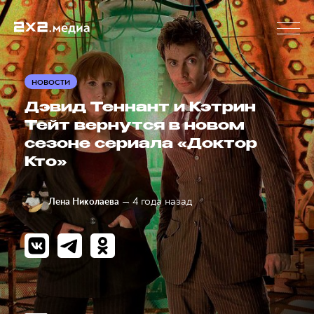
НОВОСТИ
Дэвид Теннант и Кэтрин
Тейт вернутся в новом
сезоне сериала «Доктор
Кто»
— 4 года назад
Лена Николаева