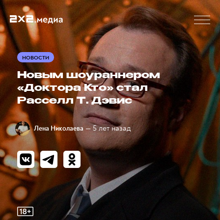
НОВОСТИ
Новым шоураннером
«Доктора Кто» стал
Расселл Т. Дэвис
— 5 лет назад
Лена Николаева