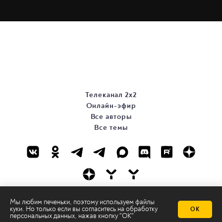
Телеканал 2х2
Онлайн-эфир
Все авторы
Все темы
© ООО «ТРК «2Х2», 2026
Мы любим печеньки, поэтому используем файлы
куки. Но только если вы согласитесь на
обработку
ОК
Правовая информация
персональных данных
, нажав кнопку "ОК"