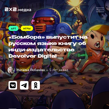
АРТ
ИГРЫ
«Бомбора» выпустит на
русском языке книгу об
инди-издательстве
Devolver Digital
— 5 лет назад
Наталья Лобачёва