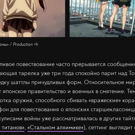
ны» / Production +h
ивое повествование часто прерывается сообщения
ющая тарелка уже три года спокойно парит над Т
ведку шаттлы причудливых форм. Относительное м
 японское правительство и военных в смятение. Тем
отка оружия, способного сбивать «вражеские» кор
фон для повествования о японских старшеклассница
кулисами войны уже рассматривалась в других тайт
 титанов»
,
«Стальном алхимике»
), сеттинг выглядит