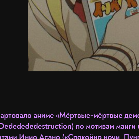
тартовало аниме «Мёртвые-мёртвые дем
Dededededestruction) по мотивам манги 
тами Инио Асано («Спокойно ночи, Пун