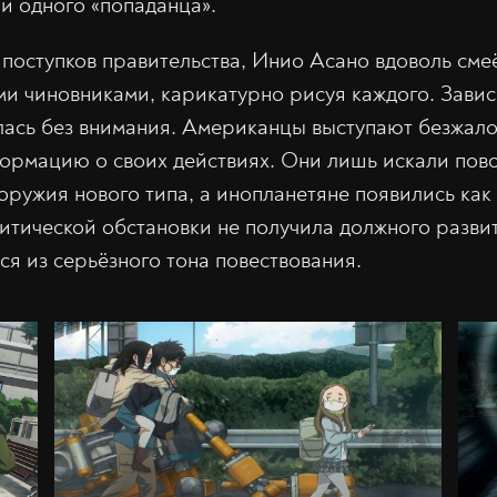
 и одного «попаданца».
поступков правительства, Инио Асано вдоволь смеё
 чиновниками, карикатурно рисуя каждого. Завис
лась без внимания. Американцы выступают безжал
рмацию о своих действиях. Они лишь искали пово
оружия нового типа, а инопланетяне появились как
итической обстановки не получила должного развит
ся из серьёзного тона повествования.