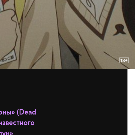
оны» (Dead
известного
пун»,