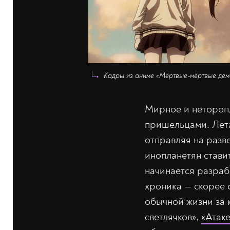
Кадры из аниме «Мёртвые-мёртвые демо
Мирное и неторопл
пришельцами. Лета
отправляя на раз
инопланетян ставит
начинается разраб
хроника — скорее 
обычной жизни за 
светлячков»,
«Атаке