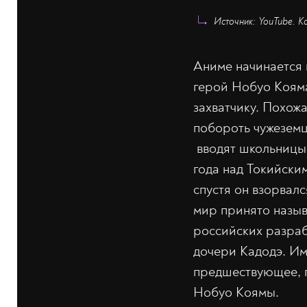
Источник: YouTube. Ка
Аниме начинается 
герой Нобуо Кояма
захватчику. Похож
побороть чужеземц
вводят школьницы,
года над Токийски
спустя он взорвал
мир принято называ
российских разраб
дочери Кадодэ. Им
предшествующее, п
Нобуо Коямы.