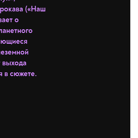
урокава («Наш
вает о
ланетного
тающиеся
неземной
т выхода
я в сюжете.