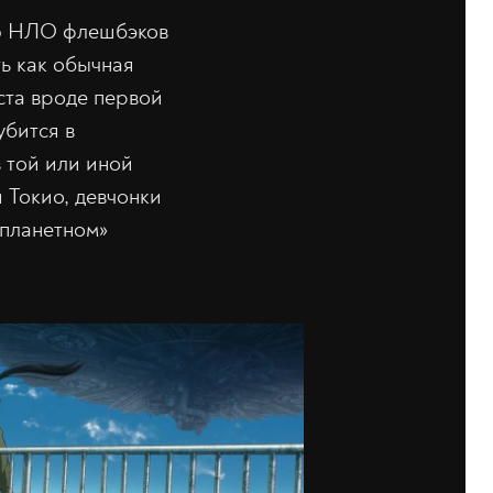
ию НЛО флешбэков
ь как обычная
ста вроде первой
убится в
в той или иной
 Токио, девчонки
опланетном»