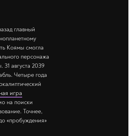
назад главный
инопланетному
сть Коямы смогла
рального персонажа
 31 августа 2039
абль. Четыре года
покалиптический
ная игра
ио на поиски
вование. Точнее,
 до «пробуждения»