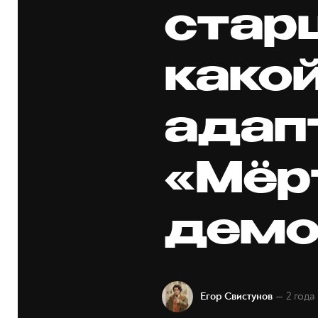
стар
како
адап
«Мёр
демо
— 2 года
Егор Свистунов