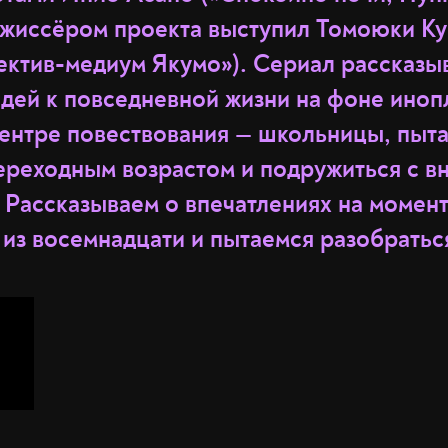
ежиссёром проекта выступил Томоюки К
ектив-медиум Якумо»). Сериал рассказы
дей к повседневной жизни на фоне иноп
центре повествования — школьницы, пы
переходным возрастом и подружиться с в
 Рассказываем о впечатлениях на момен
из восемнадцати и пытаемся разобратьс