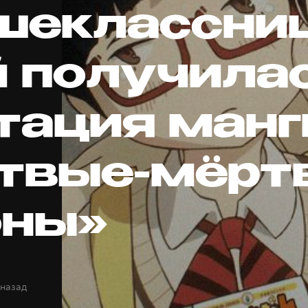
шеклассни
й получила
тация манг
твые-мёрт
ны»
 назад