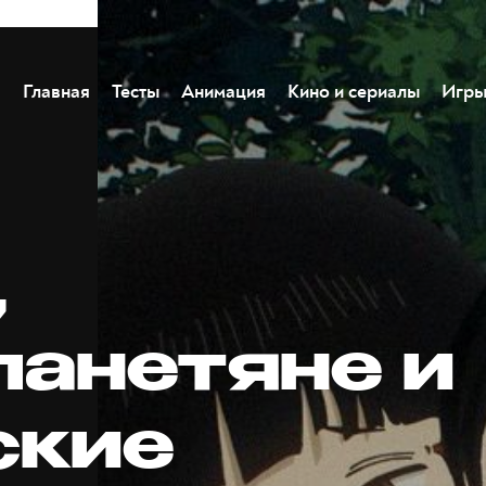
Главная
Тесты
Анимация
Кино и сериалы
Игр
,
ланетяне и
ские