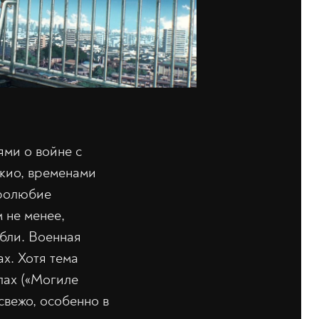
ми о войне с
окио, временами
иролюбие
 не менее,
абли. Военная
х. Хотя тема
лах («Могиле
 свежо, особенно в