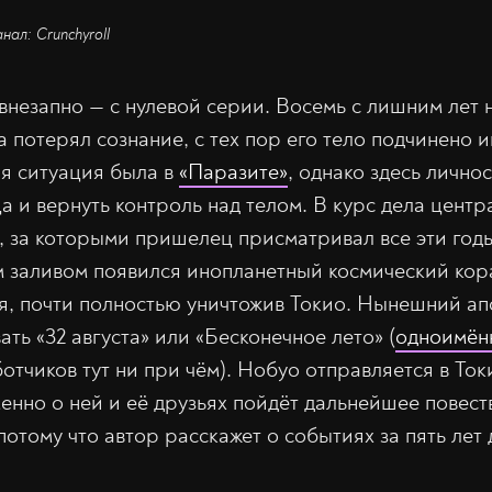
нал: Crunchyroll
внезапно — с нулевой серии. Восемь с лишним лет 
 потерял сознание, с тех пор его тело подчинено 
ая ситуация была в
«Паразите»
, однако здесь лично
а и вернуть контроль над телом. В курс дела цент
 за которыми пришелец присматривал все эти годы.
м заливом появился инопланетный космический кор
ся, почти полностью уничтожив Токио. Нынешний а
ть «32 августа» или «Бесконечное лето» (
одноимён
отчиков тут ни при чём). Нобуо отправляется в Ток
енно о ней и её друзьях пойдёт дальнейшее повест
отому что автор расскажет о событиях за пять лет