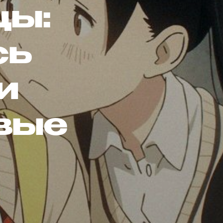
цы:
сь
и
вые