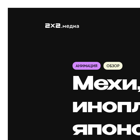
АНИМАЦИЯ
ОБЗОР
Мехи
иноп
япон