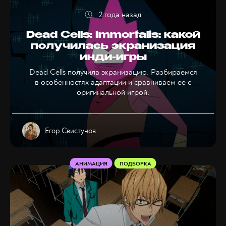
2 года назад
Dead Cells: Immortalis: какой
получилась экранизация
инди-игры
Dead Cells получила экранизацию. Разбираемся
в особенностях адаптации и сравниваем её с
оригинальной игрой.
Егор Свистунов
АНИМАЦИЯ
ПОДБОРКА