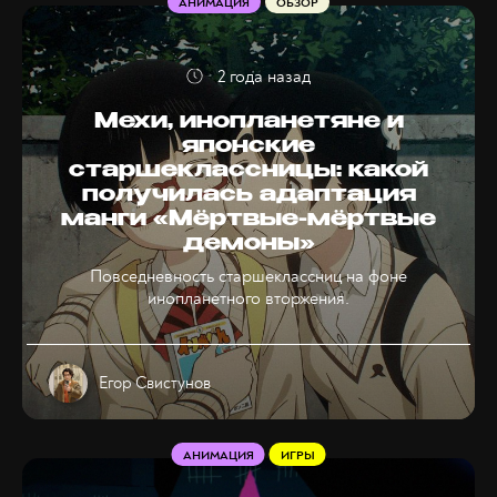
АНИМАЦИЯ
ОБЗОР
2 года назад
Мехи, инопланетяне и
японские
старшеклассницы: какой
получилась адаптация
манги «Мёртвые-мёртвые
демоны»
Повседневность старшеклассниц на фоне
инопланетного вторжения.
Егор Свистунов
АНИМАЦИЯ
ИГРЫ