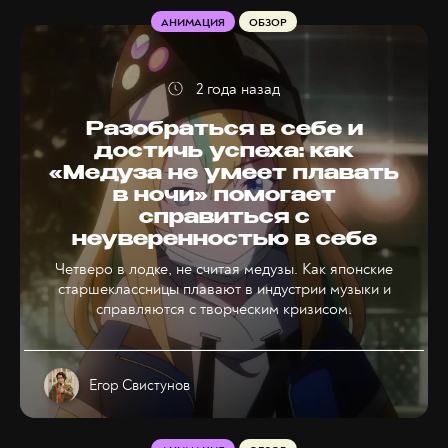
АНИМАЦИЯ
ОБЗОР
2 года назад
Разобраться в себе и
достичь успеха: как
«Медуза не умеет плавать
в ночи» помогает
справиться с
неуверенностью в себе
Четверо в лодке, не считая медузы. Как японские
старшеклассницы плавают в индустрии музыки и
справляются с творческим кризисом.
Егор Свистунов