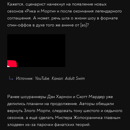
Кажется, сценарист намекнул на появление новых
сезонов «Рика и Морти» и после окончания легендарного
соглашения. А может, речь шла о жизни шоу в формате
спин-оффов в духе того же аниме от [as]?
Источник: YouTube. Канал: Adult Swim
Ранее шоураннеры Дэн Хармон и Скотт Мардер уже
делились планами на продолжение. Авторы обещали
вернуть Злого Морти, следовать тону шестого и седьмого
сезонов, а ещё сделать Мистера Жопосраничка главным
злодеем из-за парочки фанатских теорий.