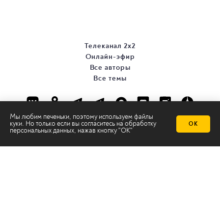
Телеканал 2х2
Онлайн-эфир
Все авторы
Все темы
Мы любим печеньки, поэтому используем файлы
куки. Но только если вы согласитесь на
обработку
ОК
персональных данных
, нажав кнопку "ОК"
© ООО «ТРК «2Х2», 2026
Правовая информация
Политика конфиденциальности
Сайт содержит рекомендательные технологии
Сделано на
Ghost