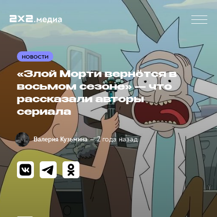
НОВОСТИ
«Злой Морти вернётся в
восьмом сезоне» — что
рассказали авторы
сериала
— 2 года назад
Валерия Кузьмина