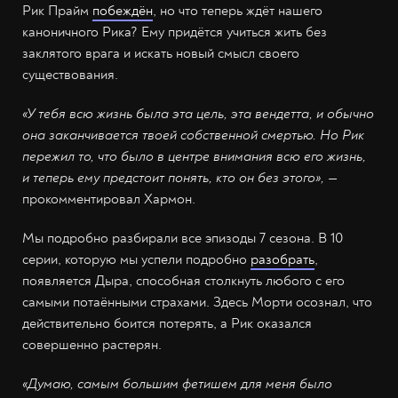
Рик Прайм
побеждён
, но что теперь ждёт нашего
каноничного Рика? Ему придётся учиться жить без
заклятого врага и искать новый смысл своего
существования.
«У тебя всю жизнь была эта цель, эта вендетта, и обычно
она заканчивается твоей собственной смертью. Но Рик
пережил то, что было в центре внимания всю его жизнь,
и теперь ему предстоит понять, кто он без этого»,
—
прокомментировал Хармон.
Мы подробно разбирали все эпизоды 7 сезона. В 10
серии, которую мы успели подробно
разобрать
,
появляется Дыра, способная столкнуть любого с его
самыми потаёнными страхами. Здесь Морти осознал, что
действительно боится потерять, а Рик оказался
совершенно растерян.
«Думаю, самым большим фетишем для меня было