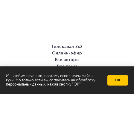
Телеканал 2х2
Онлайн-эфир
Все авторы
Все темы
Мы любим печеньки, поэтому используем файлы
куки. Но только если вы согласитесь на
обработку
ОК
персональных данных
, нажав кнопку "ОК"
© ООО «ТРК «2Х2», 2026
Правовая информация
Политика конфиденциальности