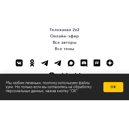
Телеканал 2х2
Онлайн-эфир
Все авторы
Все темы
Мы любим печеньки, поэтому используем файлы
куки. Но только если вы согласитесь на
обработку
ОК
персональных данных
, нажав кнопку "ОК"
© ООО «ТРК «2Х2», 2026
Правовая информация
Политика конфиденциальности
Сайт содержит рекомендательные технологии
Сделано на
Ghost