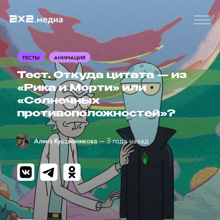
ТЕСТЫ
АНИМАЦИЯ
Тест. Откуда цитата — из
«Рика и Морти» или
«Солнечных
противоположностей»?
— 3 года назад
Алина Кувшинникова