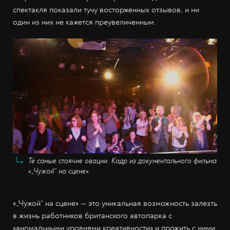
спектакля показали тучу восторженных отзывов, и ни
один из них не кажется преувеличенным.
Те самые стоячие овации. Кадр из документального фильма
«„Чужой“ на сцене»
«„Чужой“ на сцене» — это уникальная возможность залезть
в жизнь работников британского автопарка с
«аномальными уровнями креативности» и прожить с ними