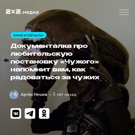
КИНО И СЕРИАЛЫ
Документалка про
любительскую
постановку «Чужого»
напомнит вам, как
радоваться за чужих
— 5 лет назад
Артём Нечаев