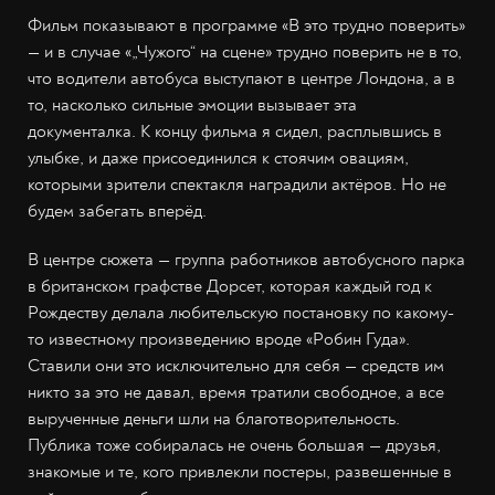
Фильм показывают в программе «В это трудно поверить»
— и в случае «„Чужого“ на сцене» трудно поверить не в то,
что водители автобуса выступают в центре Лондона, а в
то, насколько сильные эмоции вызывает эта
документалка. К концу фильма я сидел, расплывшись в
улыбке, и даже присоединился к стоячим овациям,
которыми зрители спектакля наградили актёров. Но не
будем забегать вперёд.
В центре сюжета — группа работников автобусного парка
в британском графстве Дорсет, которая каждый год к
Рождеству делала любительскую постановку по какому-
то известному произведению вроде «Робин Гуда».
Ставили они это исключительно для себя — средств им
никто за это не давал, время тратили свободное, а все
вырученные деньги шли на благотворительность.
Публика тоже собиралась не очень большая — друзья,
знакомые и те, кого привлекли постеры, развешенные в