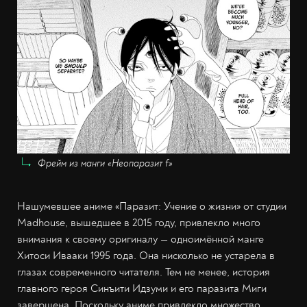
Фрейм из манги «Неопаразит f»
Нашумевшее аниме «Паразит: Учение о жизни» от студии
Madhouse, вышедшее в 2015 году, привлекло много
внимания к своему оригиналу — одноимённой манге
Хитоси Ивааки 1995 года. Она нисколько не устарела в
глазах современного читателя. Тем не менее, история
главного героя Синъити Идзуми и его паразита Миги
завершена. Поскольку аниме привлекло множество