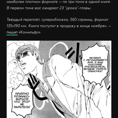
наиболее плотном формате — по три тома в одной книге.
В первом томе вас ожидают 23 “урока”-главы.
Твёрдый переплёт, суперобложка, 560 страниц, формат
135x190 мм. Книга поступит в продажу в конце ноября»
, —
пишет
«Комильфо».