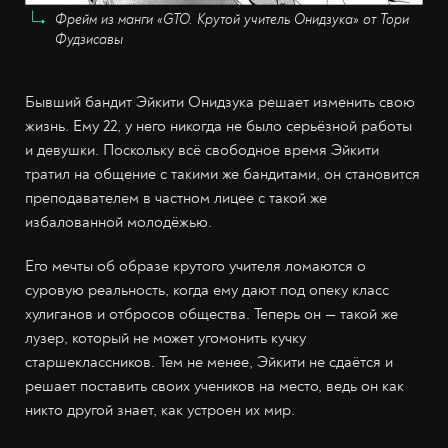
Фрейм из манги «GTO. Крутой учитель Онидзука» от Тори
Фудзисавы
Бывший бандит Эйкити Онидзука решает изменить свою
жизнь. Ему 22, у него никогда не было серьёзной работы
и девушки. Поскольку всё свободное время Эйкити
тратил на общение с такими же бандитами, он становится
преподавателем в частном лицее с такой же
избалованной молодёжью.
Его мечты об образе крутого учителя ломаются о
суровую реальность, когда ему дают под опеку класс
хулиганов и отбросов общества. Теперь он — такой же
лузер, который не может угомонить кучку
старшеклассников. Тем не менее, Эйкити не сдаётся и
решает поставить своих учеников на место, ведь он как
никто другой знает, как устроен их мир.