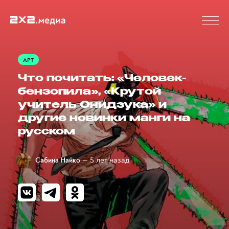
АРТ
Что почитать: «Человек-
бензопила», «Крутой
учитель Онидзука» и
другие новинки манги на
русском
— 5 лет назад
Сабина Найко