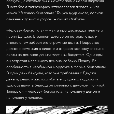
лоскутки, с которых мы и начали анонс новой лицензии.
В октябре в типографию отправляется первая книга
манги “Человек-бензопила” Тацуки Фудзимото, полная
отменных трэша и угара»
, —
пишет
«Азбука».
«Человек-бензопила» — манга про шестнадцатилетнего
парня Дэнджи. В раннем детстве он потерял отца, и
вместе с тем забрал его огромные долги. Подросток
долгое время жил в нищете и отдавал все полученные с
охоты на демонов деньги местным бандитам. Однажды
он встретил маленького демона-собачку Почиту. Её
особенность в необычной мордочке в форме бензопилы.
В один день бандиты, которые требовали с Дэнджи
деньги, решили жестоко убить его, однако подростку
удалось выжить благодаря слиянию с демоном Почитой.
Теперь он — человек-бензопила, наполовину демон и
наполовину человек.