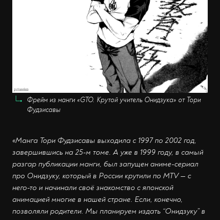
Фрейм из манги «GTO. Крутой учитель Онидзука» от Тори
Фудзисавы
«Манга Тори Фудзисавы выходила с 1997 по 2002 год,
завершившись на 25-м томе. А уже в 1999 году, в самый
разгар публикации манги, был запущен аниме-сериал
про Онидзуку, который в России крутили по MTV — с
него-то и начинали своё знакомство с японской
анимацией многие в нашей стране. Если, конечно,
позволяли родители. Мы планируем издать “Онидзуку” в