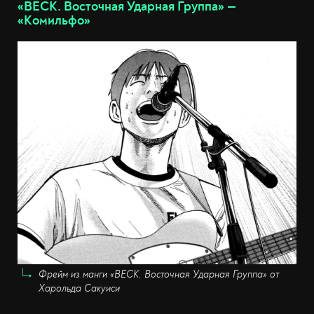
«BECK. Восточная Ударная Группа» —
«Комильфо»
Фрейм из манги «BECK. Восточная Ударная Группа» от
Харольда Сакуиси