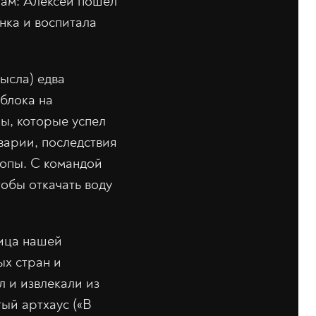
гам: Алексей пошел
нка и воспитала
ысла) едва
облока на
ы, которые успел
варии, последствия
ропы. С командой
обы откачать воду
ица нашей
ых стран и
л и извлекали из
ый артхаус («В