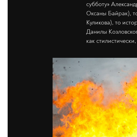
субботу» Александ
Оксаны Байрак), т
Куликова), то ист
Данилы Козловског
как стилистически