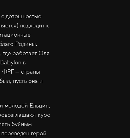
 с дотошностью
ляется) подходит к
гитационные
благо Родины.
, где работает Оля
 Babylon в
й ФРГ — страны
ыл, пусть она и
 и молодой Ельцин,
провозглашают курс
пять буйным
т переведен герой