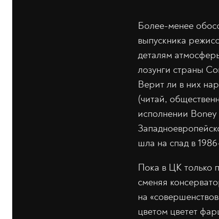
Более-менее обосо
выпускника режиссё
деталям атмосферы
лозунги страны Со
Верит ли в них на
(читай, общественн
исполнении Boney 
Западноевропейско
шла на спад в 1986
Пока в ЦК только 
сменяя консервато
на «совершенствов
цветом цветет фарц