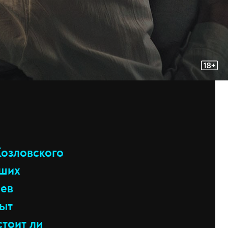
Козловского
йших
иев
пыт
стоит ли