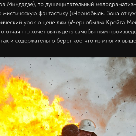
ра Миндадзе), то душещипательный мелодраматиз
о мистическую фантастику («Чернобыль. Зона отчу
орический урок о цене лжи («Чернобыль» Крейга Ме
о отчаянно хочет выглядеть самобытным произвед
, так и содержательно берет кое-что из многих выш