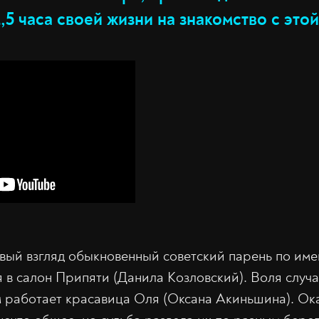
2,5 часа своей жизни на знакомство с это
рвый взгляд обыкновенный советский парень по им
я в салон Припяти (Данила Козловский). Воля случа
м работает красавица Оля (Оксана Акиньшина). Ока