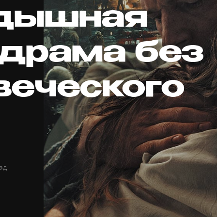
дышная
драма без
веческого
ад