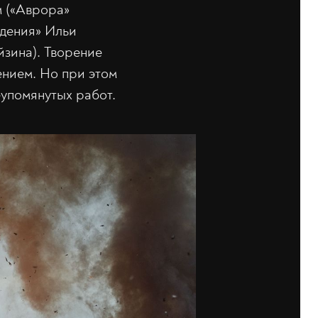
м («Аврора»
ждения» Ильи
йзина). Творение
ением. Но при этом
еупомянутых работ.