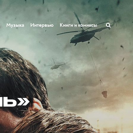
ы
Музыка
Интервью
Книги и комиксы
ль»