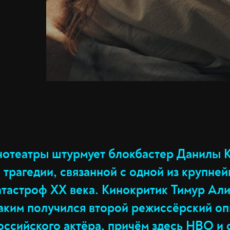
инотеатры штурмует блокбастер Данилы 
 трагедии, связанной с одной из крупне
атастроф XX века. Кинокритик Тимур Ал
каким получился второй режиссёрский о
ссийского актёра, причём здесь HBO и 