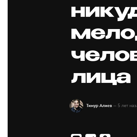
нику
мело
чело
лица
— 5 лет наз
Тимур Алиев