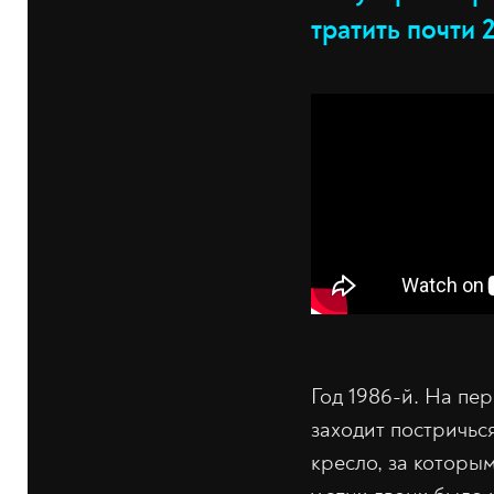
тратить почти 
Год 1986-й. На пе
заходит постричьс
кресло, за которы