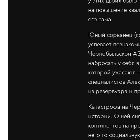
у этих двоих было
на повышение квал
его сама.
Юный сорванец (ко
успевает познаком
Чернобыльской АЭС
набросать у себя 
которой ужасают —
специалистов Алек
из резервуара и п
Катастрофа на Че
истории. О ней сн
континентов на про
него то социальну