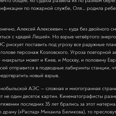
 нечто общее, но судьба развела их по разным бере
ификации по пожарной службе, Оля… родила ребе
нечно, Алексей Алексеевич — куда без двойного см
иться с «дядей Лешей». Но взрыв четвёртого энерг
 рискует поставить под угрозу все радужные план
в голове персонаж Козловского. Угроза повторной а
 «накрыть» может и Киев, и Москву, и половину Ев
сей отправится в подводные лабиринты станции, чт
редотвратить новый взрыв.
рнобыльской АЭС — сложная и многогранная стран
ят не один десяток картин. Кинематографисты разн
тяжении последних 35 лет брались за этот материа
ю драму («Распад» Михаила Беликова), то пресловут