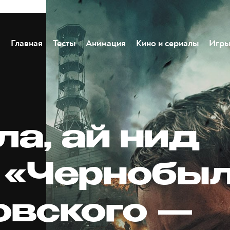
Главная
Тесты
Анимация
Кино и сериалы
Игр
ла, ай нид
! «Чернобы
овского —