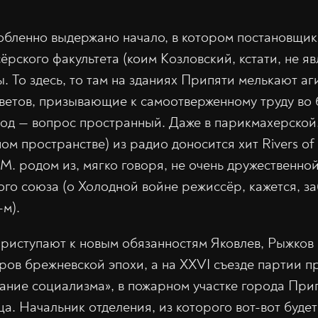
бленно выдержано начало, в котором постановщик
рского факультета (коим Козловский, кстати, не яв
. То здесь, то там на зданиях Припяти мелькают а
ветов, призывающие к самоотверженному труду во 
род — вопрос пространный. Даже в парикмахерской
ом пространстве) из радио доносится хит Rivers of
M. родом из, мягко говоря, не очень дружественно
го союза (о Холодной войне режиссёр, кажется, заб
-м).
приступают к новым обязанностям Яковлев, Рыжков
ров брежневской эпохи, а на XXVI съезде партии 
ание социализма», в пожарном участке города При
а. Начальник отделения, из которого вот-вот буде