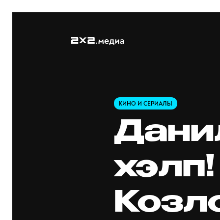
КИНО И СЕРИАЛЫ
Дани
хэлп
Козл