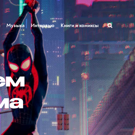
ы
Музыка
Интервью
Книги и комиксы
ем
ма