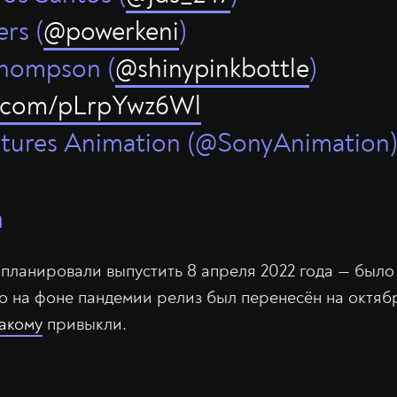
rs (
@powerkeni
)
Thompson (
@shinypinkbottle
)
er.com/pLrpYwz6Wl
ctures Animation (@SonyAnimation
а
планировали выпустить 8 апреля 2022 года — был
о на фоне пандемии релиз был перенесён на октябр
такому
привыкли.