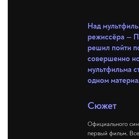
Над мультфиль
режиссёра — П
решил пойти по
совершенно но
мультфильма ст
одном материа
Сюжет
Официального сино
первый фильм. Все