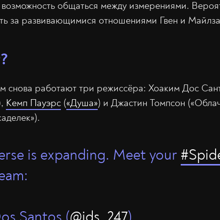
 возможность общаться между измерениями. Вероят
ть за развивающимися отношениями Гвен и Майлза
т?
 снова работают три режиссёра: Хоаким Дос Сант
),
Кемп Пауэрс
(
«Душа»
) и Джастин Томпсон («Обла
аделек»).
erse is expanding. Meet your
#Spid
team:
os Santos (
@jds_247
)