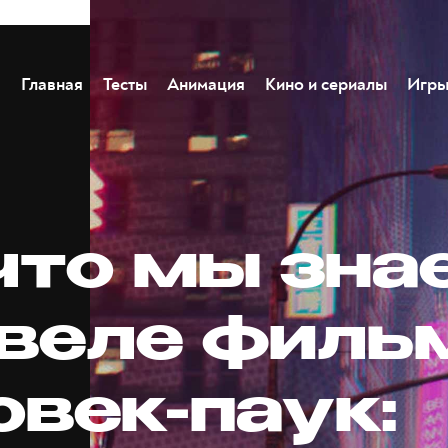
Главная
Тесты
Анимация
Кино и сериалы
Игр
 что мы зна
квеле филь
овек-паук: