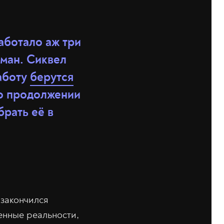
аботало аж три
тман. Сиквел
работу
берутся
о продолжении
брать её в
 закончился
енные реальности,