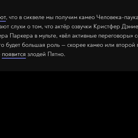
ют
, что в сиквеле мы получим камео Человека-паук
ают слухи о том, что актёр озвучки Кристфер Дэни
ра Паркера в мульте, «вёл активные переговоры» с
то будет большая роль — скорее камео или второй 
е
появится
злодей Пятно.