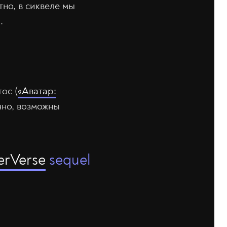
но, в сиквеле мы
.
ос (
«Аватар:
чно, возможны
erVerse
sequel