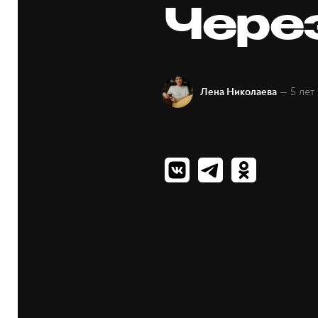
Чере
— 5 лет
Лена Николаева