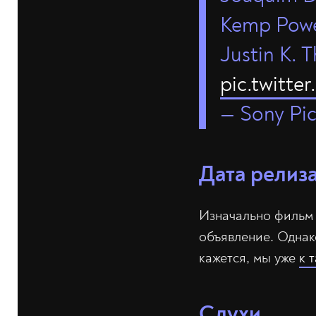
Kemp Powe
Justin K. 
pic.twitt
— Sony Pi
Дата релиз
Изначально фильм 
объявление. Однак
кажется, мы уже
к 
Слухи