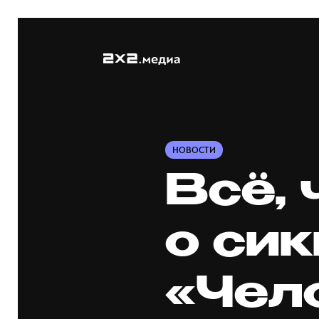
НОВОСТИ
Всё,
о си
«Чел