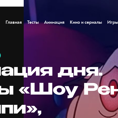
Главная
Тесты
Анимация
Кино и сериалы
Игр
ация дня.
ы «Шоу Рен
пи»,