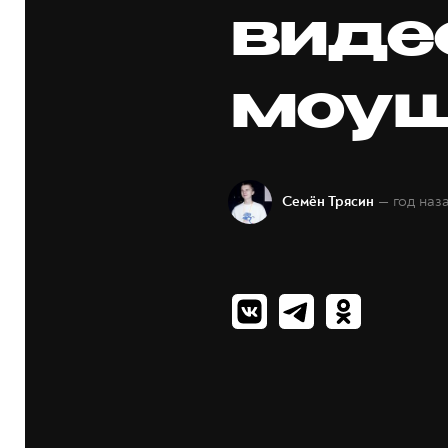
виде
моу
— год наз
Семён Трясин