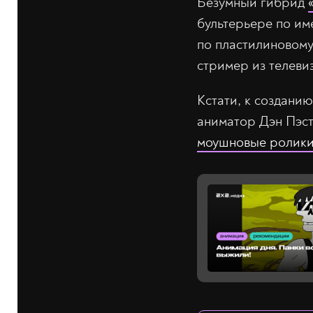
Безумный гибрид
бультерьере по им
по пластилиновому
стример из телеви
Кстати, к создани
аниматор Дэн Пэс
моушновые ролик