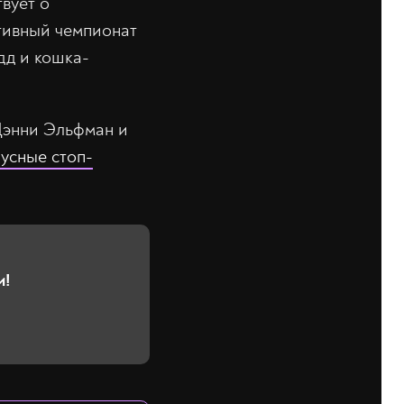
вует о
тивный чемпионат
дд и кошка-
Дэнни Эльфман и
усные стоп-
и!