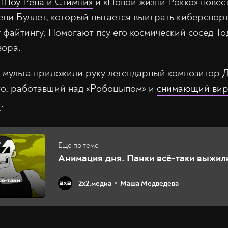
«Шоу Рена и Стимпи»
и «Новой жизни Рокко» повест
ени Буллет, который пытается выиграть киберспор
 файтингу. Помогают псу его космический сосед То
зора.
ю мульта приложили руку легендарный композитор 
то, работавший над «Робоцыпом» и
снимающий вир
и
.
Анимация дня. Панки всё-таки выжил
2х2.медиа
Маша Медведева