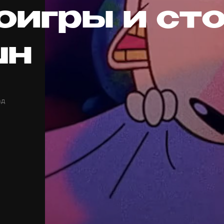
оигры и сто
шн
ад