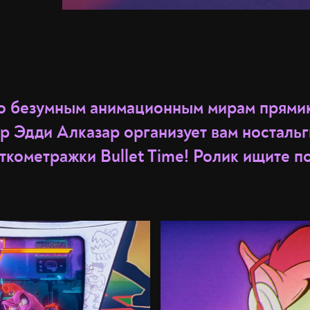
о безумным анимационным мирам прямик
р Эдди Алказар организует вам ностальг
кометражки Bullet Time! Ролик ищите п