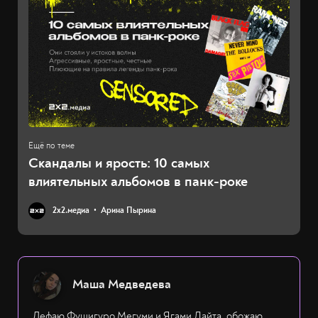
Скандалы и ярость: 10 самых
влиятельных альбомов в панк-роке
2х2.медиа
Арина Пырина
Маша Медведева
Дефаю Фушигуро Мегуми и Ягами Лайта, обожаю