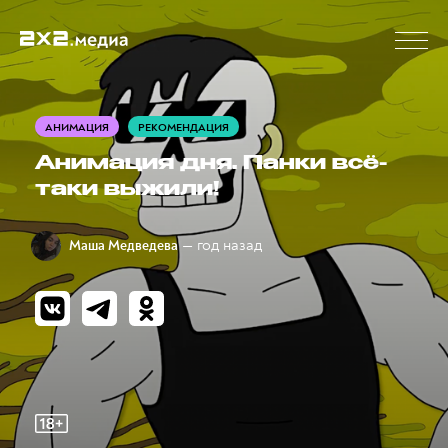
АНИМАЦИЯ
РЕКОМЕНДАЦИЯ
Анимация дня. Панки всё-
таки выжили!
— год назад
Маша Медведева