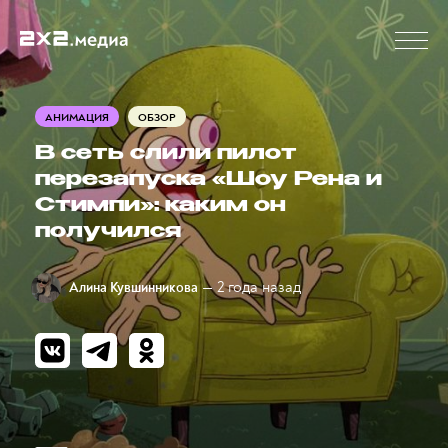
АНИМАЦИЯ
ОБЗОР
В сеть слили пилот
перезапуска «Шоу Рена и
Стимпи»: каким он
получился
— 2 года назад
Алина Кувшинникова