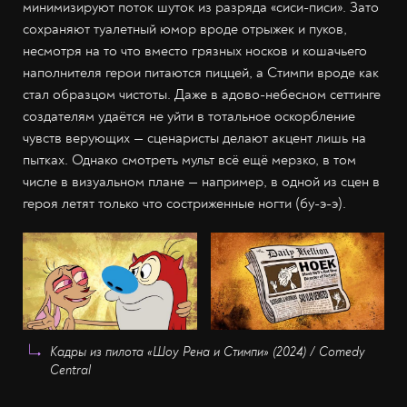
минимизируют поток шуток из разряда «сиси-писи». Зато
сохраняют туалетный юмор вроде отрыжек и пуков,
несмотря на то что вместо грязных носков и кошачьего
наполнителя герои питаются пиццей, а Стимпи вроде как
стал образцом чистоты. Даже в адово-небесном сеттинге
создателям удаётся не уйти в тотальное оскорбление
чувств верующих — сценаристы делают акцент лишь на
пытках. Однако смотреть мульт всё ещё мерзко, в том
числе в визуальном плане — например, в одной из сцен в
героя летят только что состриженные ногти (бу-э-э).
Кадры из пилота «Шоу Рена и Стимпи» (2024) / Comedy
Central