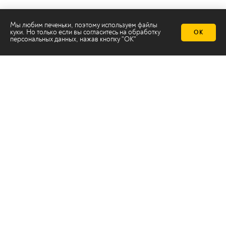
Мы любим печеньки, поэтому используем файлы
куки. Но только если вы согласитесь на
обработку
ОК
персональных данных
, нажав кнопку "ОК"
Телеканал 2х2
Онлайн-эфир
Все авторы
Все темы
© ООО «ТРК «2Х2», 2026
Правовая информация
Политика конфиденциальности