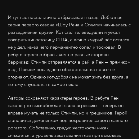
И тут нас ностальгично отбрасывает назад. Дебютная
серия первого сезона «Шоу Рена и Стимпи» начиналась с
разъединения друзей. Кот стал телеведущим и уехал
покорять киностолицу США, а вечно хмурый пёс остался
не у дел, из-за чего перманентно сопел и тосковал. В
ребуте героев отбрасывает по разные стороны
баррикад: Стимпи отправляется в рай, а Рен — прямиком
в ад. Причём последнего обстоятельства вовсе не
огорчают. Однако кот-добряк не может жить без друга, а
потому спускается в самое пекло.
Авторы сохраняют характеры героев. В ребуте Рен
наконец-то высвобождает свою агрессию — теперь он
вправе мучать не только Стимпи, но и грешников. Герой
становится демонёнком под покровительством главного
рогатого. Собственно, градус жестокости никак
снижается, а уровень закатывания глаз при выходках