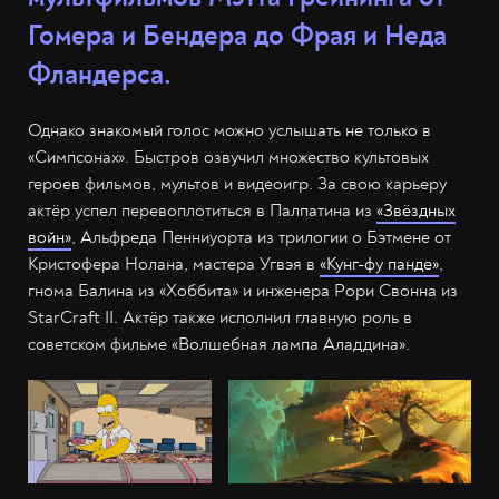
Гомера и Бендера до Фрая и Неда
Фландерса.
Однако знакомый голос можно услышать не только в
«Симпсонах». Быстров озвучил множество культовых
героев фильмов, мультов и видеоигр. За свою карьеру
актёр успел перевоплотиться в Палпатина из
«Звёздных
войн»
, Альфреда Пенниуорта из трилогии о Бэтмене от
Кристофера Нолана, мастера Угвэя в
«Кунг-фу панде»
,
гнома Балина из «Хоббита» и инженера Рори Свонна из
StarCraft II. Актёр также исполнил главную роль в
советском фильме «Волшебная лампа Аладдина».