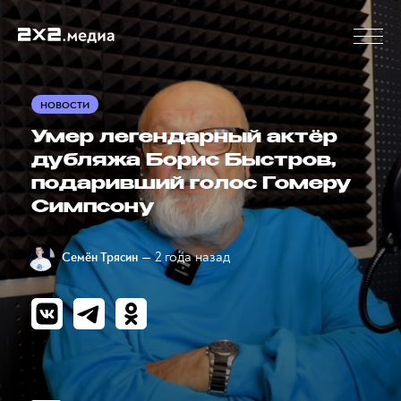
НОВОСТИ
Умер легендарный актёр
дубляжа Борис Быстров,
подаривший голос Гомеру
Симпсону
— 2 года назад
Семён Трясин