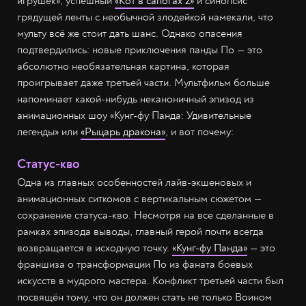
игрушек», успешный
«Кот в сапогах 2»
и синопсис
грядущей ленты с необычной злодейкой намекали, что
мульту всё же стоит дать шанс. Однако опасения
подтвердились: новые приключения панды По — это
абсолютно необязательная картина, которая
проигрывает даже третьей части. Мультфильм больше
напоминает какой-нибудь неканоничный эпизод из
анимационных шоу «Кунг-фу Панда: Удивительные
легенды» или
«Рыцарь дракона»
, и вот почему:
Статус-кво
Одна из главных особенностей лайв-экшеновых и
анимационных ситкомов с вертикальным сюжетом —
сохранение статуса-кво. Несмотря на все сделанные в
рамках эпизода выводы, главный герой почти всегда
возвращается в исходную точку.
«Кунг-фу Панда»
— это
франшиза о трансформации По из фаната боевых
искусств в мудрого мастера. Конфликт третьей части был
посвящён тому, что он должен стать не только Воином