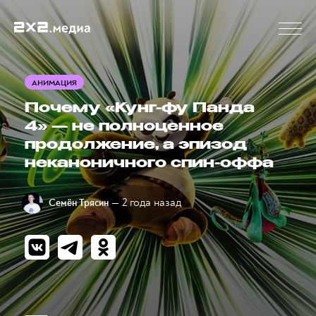
АНИМАЦИЯ
Почему «Кунг-фу Панда
4» — не полноценное
продолжение, а эпизод
неканоничного спин-оффа
— 2 года назад
Семён Трясин