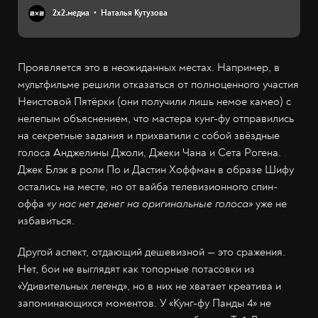
2х2.медиа
Наталья Кутузова
Проявляется это в неожиданных местах. Например, в
мультфильме решили отказаться от полноценного участия
Неистовой Пятёрки (они получили лишь немое камео) с
нелепым объяснением, что мастера кунг-фу отправились
на секретные задания и прихватили с собой звёздные
голоса Анджелины Джоли, Джеки Чана и Сета Рогена.
Джек Блэк в роли По и Дастин Хоффман в образе Шифу
остались на месте, но от вайба телевизионного спин-
оффа
«у нас нет денег на оригинальные голоса»
уже не
избавиться.
Другой аспект, отдающий дешевизной — это сражения.
Нет, бои не выглядят как топорные потасовки из
«Удивительных легенд», но в них не хватает креатива и
запоминающихся моментов. У «Кунг-фу Панды 4» не