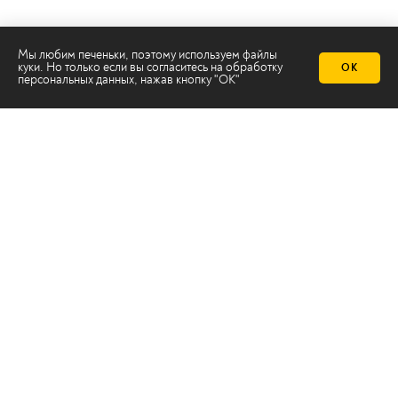
Мы любим печеньки, поэтому используем файлы
куки. Но только если вы согласитесь на
обработку
ОК
персональных данных
, нажав кнопку "ОК"
Телеканал 2х2
Онлайн-эфир
Все авторы
Все темы