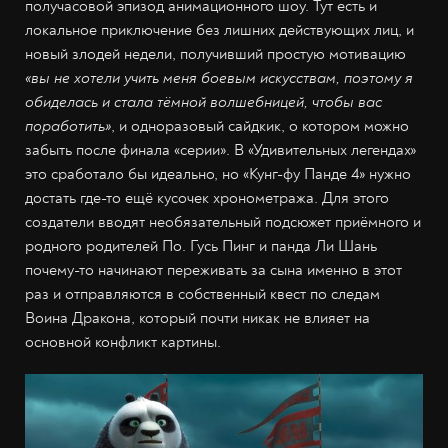
получасовой эпизод анимационного шоу. Тут есть и
локальное приключение без лишних действующих лиц, и
новый злодей недели, получивший простую мотивацию
«вы не хотели учить меня боевым искусствам, поэтому я
обиделась и стала тёмной волшебницей, чтобы вас
поработить»
, и одноразовый сайдкик, о котором можно
забыть после финала «серии». В «Удивительных легендах»
это сработало бы идеально, но «Кунг-фу Панде 4» нужно
достать где-то ещё кусочек хронометража. Для этого
создатели вводят необязательный подсюжет приёмного и
родного родителей По. Гусь Пинг и панда Ли Шань
почему-то начинают переживать за сына именно в этот
раз и отправляются в собственный квест по следам
Воина Дракона, который почти никак не влияет на
основной конфликт картины.