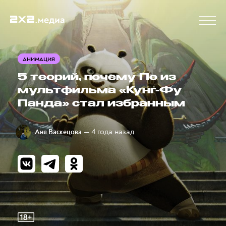
АНИМАЦИЯ
5 теорий, почему По из
мультфильма «Кунг-Фу
Панда» стал избранным
— 4 года назад
Аня Васкецова