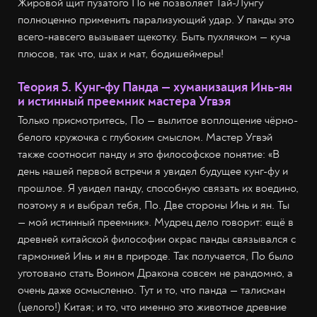
Жировой щит пузатого По не позволяет Тай-Лунгу
полноценно применить парализующий удар. У панды это
всего-навсего вызывает щекотку. Быть пухлячком — куча
плюсов, так что, шах и мат, бодишеймеры!
Теория 5. Кунг-фу Панда — хуманизация Инь-ян
и истинный преемник мастера Угвэя
Только присмотритесь, По — вылитое воплощение чёрно-
белого кружочка с глубоким смыслом. Мастер Угвэй
также соотносит панду и это философское понятие: «В
день нашей первой встречи я увидел будущее кунг-фу и
прошлое. Я увидел панду, способную связать их воедино,
поэтому я и выбрал тебя, По. Две стороны Инь и ян. Ты
— мой истинный преемник». Мудрец дело говорит: ещё в
древней китайской философии окрас панды связывался с
гармонией Инь и ян в природе. Так получается, По было
уготовано стать Воином Дракона совсем не рандомно, а
очень даже осмысленно. Тут и то, что панда — талисман
(целого!) Китая; и то, что именно это животное древние