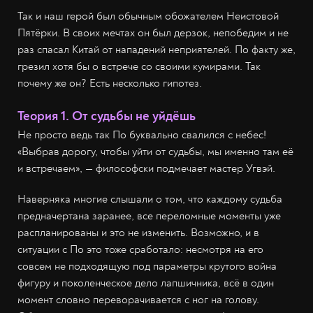
Так и наш герой был обычным обожателем Неистовой
Пятёрки. В своих мечтах он был дерзок, непобедим и не
раз спасал Китай от нападений неприятелей. По факту же,
грезил хотя бы о встрече со своими кумирами. Так
почему же он? Есть несколько гипотез.
Теория 1. От судьбы не уйдёшь
Не просто ведь так По буквально свалился с небес!
«Выбрав дорогу, чтобы уйти от судьбы, мы именно там её
и встречаем», — философски подмечает мастер Угвэй.
Наверняка многие слышали о том, что каждому судьба
предначертана заранее, все переломные моменты уже
распланированы и это не изменить. Возможно, и в
ситуации с По это тоже сработало: несмотря на его
совсем не подходящую под параметры крутого война
фигуру и поколенческое дело лапшичника, всё в один
момент словно переворачивается с ног на голову.