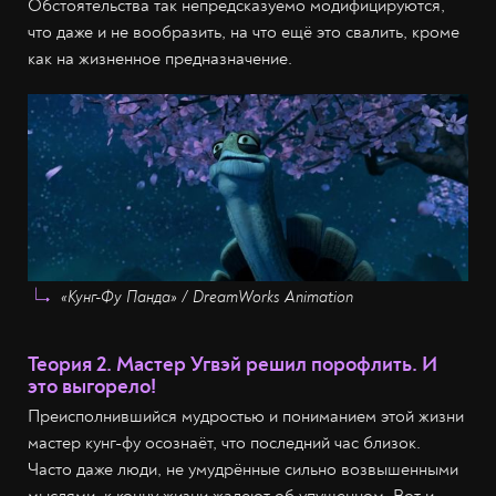
Обстоятельства так непредсказуемо модифицируются,
что даже и не вообразить, на что ещё это свалить, кроме
как на жизненное предназначение.
«Кунг-Фу Панда» / DreamWorks Animation
Теория 2. Мастер Угвэй решил порофлить. И
это выгорело!
Преисполнившийся мудростью и пониманием этой жизни
мастер кунг-фу осознаёт, что последний час близок.
Часто даже люди, не умудрённые сильно возвышенными
мыслями, к концу жизни жалеют об упущенном. Вот и