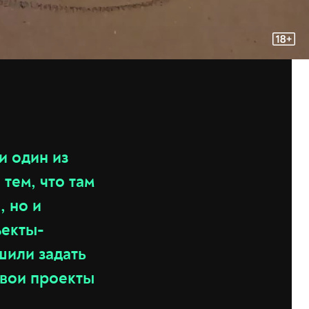
и один из
 тем, что там
, но и
ъекты-
шили задать
свои проекты