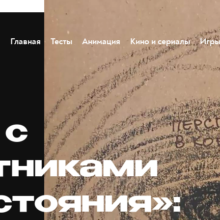
Главная
Тесты
Анимация
Кино и сериалы
Игр
 с
тниками
стояния»: