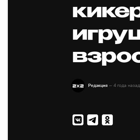
кикер
игру
взро
— 4 года наза
Редакция