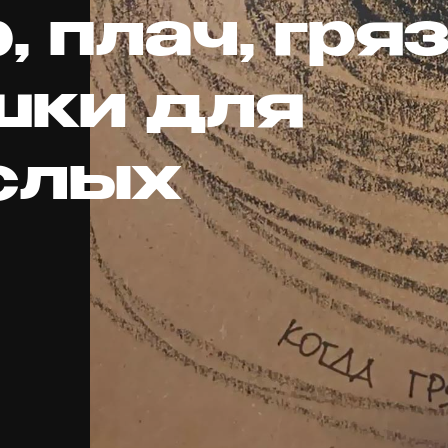
, плач, гряз
шки для
слых
д