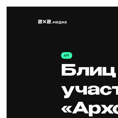
АРТ
Блиц
учас
«Арх