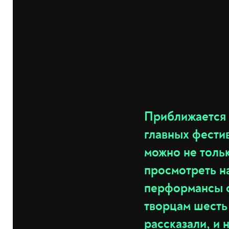
Приближается к
главных фести
можно не тольк
просмотреть на
перформансы о
творцам шесть
рассказали, и 