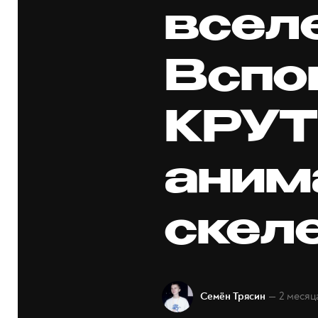
всел
Вспо
КРУ
аним
скел
— 2 месяц
Семён Трясин