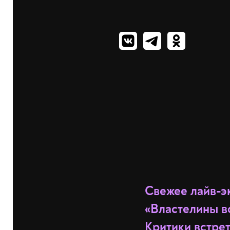
Свежее лайв-э
«Властелины вс
Критики
встре