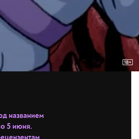
од названием
о 5 июня.
рецензентам