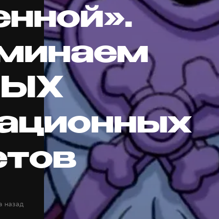
енной».
минаем
ТЫХ
ационных
етов
а назад