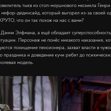
овелитель тыкв из стоп-моушнового мюзикла Генри
 нефор-дединсайд, который выгорел из-за своей 
РУТО, что он так похож на нас с вами?
 Дэнни Элфмана, а ещё обладает суперспособност
туации. Персонаж не понёс никакого наказания, хот
уются похищение пенсионера, захват власти в чужо
о праздника и доведение кучи ребят до психически
ролевая модель.