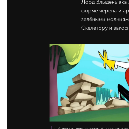
Лорд Злыдень aka 
форме черепа и ар
зелёными молниями
Скелетору и закосп
Кадры из мультсериала «С приветом по 