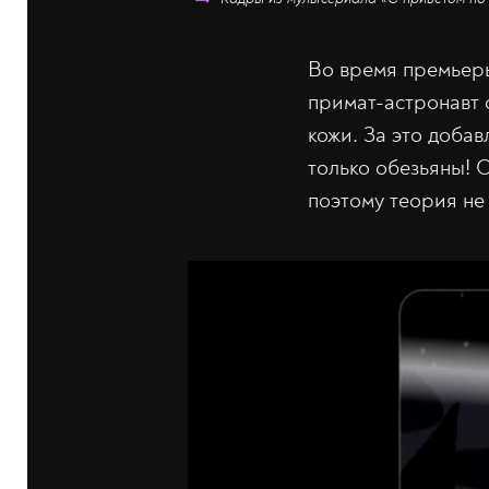
Во время премьеры
примат-астронавт 
кожи. За это доба
только обезьяны! О
поэтому теория не