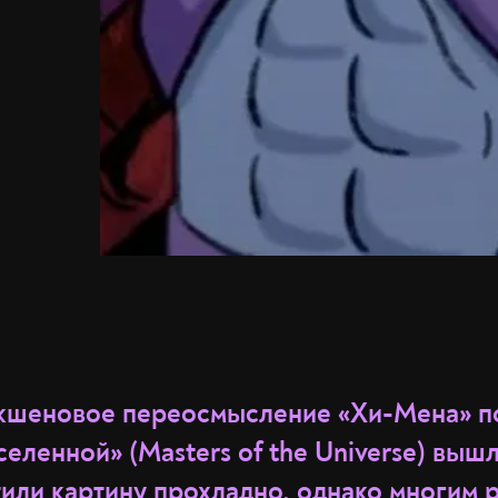
кшеновое переосмысление «Хи-Мена» п
еленной» (Masters of the Universe) вышл
тили
картину прохладно, однако многим 