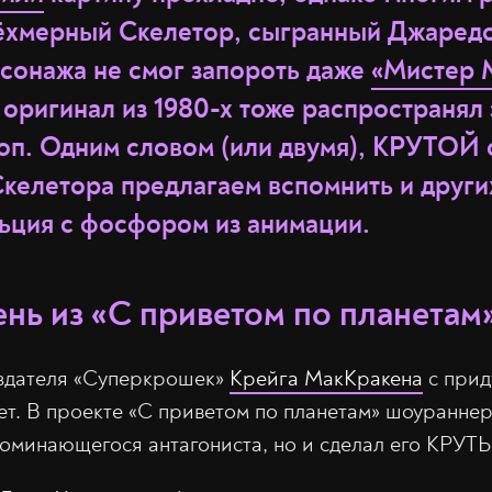
ёхмерный Скелетор, сыгранный Джаредо
рсонажа не смог запороть даже
«Мистер 
оригинал из 1980-х тоже распространял 
оп. Одним словом (или двумя), КРУТОЙ с
келетора предлагаем вспомнить и други
ьция с фосфором из анимации.
нь из «С приветом по планетам
оздателя «Суперкрошек»
Крейга МакКракена
с при
ет. В проекте «С приветом по планетам» шоураннер 
поминающегося антагониста, но и сделал его КРУТ