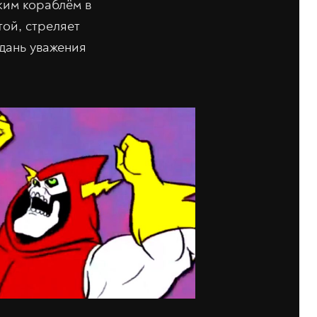
ким кораблём в
той, стреляет
 дань уважения