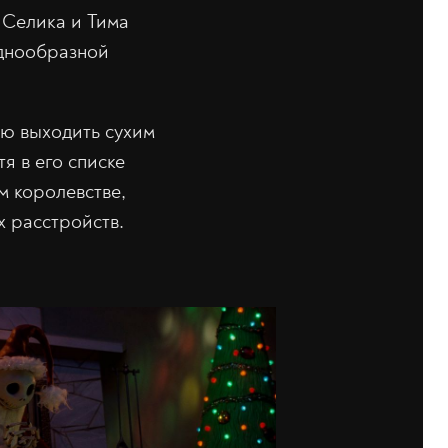
 Селика и Тима
однообразной
ью выходить сухим
я в его списке
м королевстве,
х расстройств.