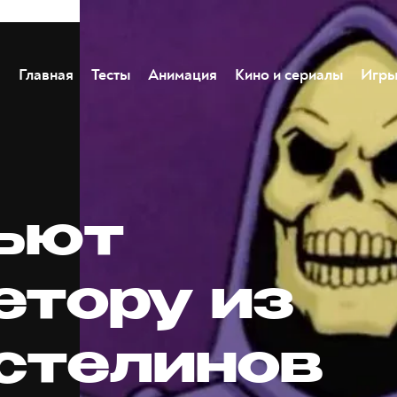
Главная
Тесты
Анимация
Кино и сериалы
Игр
ьют
етору из
стелинов