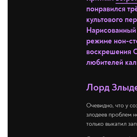
понравился тр
культового пе
Нарисованный 
режиме нон-ст
воскрешения С
любителей кал
Лорд Злыде
Очевидно, что у с
злодеев проблем н
только выкатил за