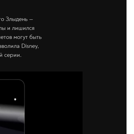
то Злыдень —
илы и лишился
етов могут быть
зволила Disney,
й серии.