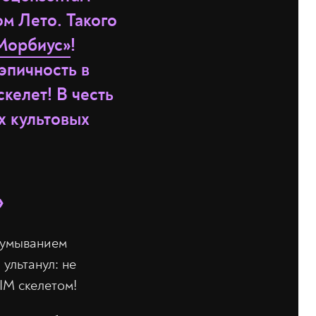
м Лето. Такого
Морбиус»
!
эпичность в
келет! В честь
х культовых
»
думыванием
ультанул: не
ЫМ скелетом!