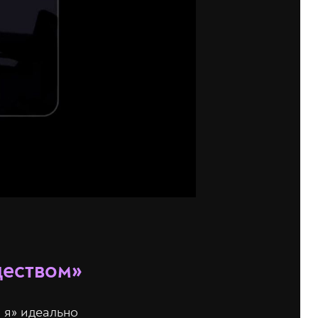
деством»
й я» идеально