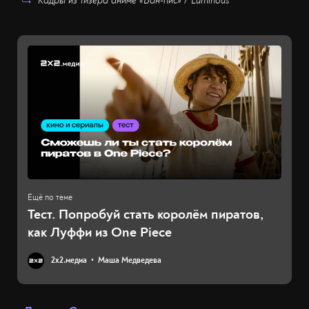
Кадры из тизера аниме «Ван-пис» / Luminous
Тест. Попробуй стать королём пиратов,
как Луффи из One Piece
2х2.медиа
Маша Медведева