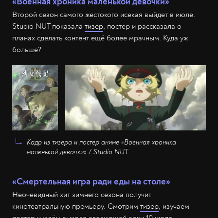
«Военная хроника маленькой девочки»
Второй сезон самого жестокого исекая выйдет в июле.
Studio NUT показала
тизер
, постер и рассказала о
планах сделать контент ещё более мрачным. Куда уж
больше?
Кадр из тизера и постер аниме «Военная хроника
маленькой девочки» / Studio NUT
«Смертельная игра ради еды на столе»
Неочевидный хит зимнего сезона получит
кинотеатральную премьеру. Смотрим
тизер
, изучаем
постер и ждём выхода следующей арки 10 июля.