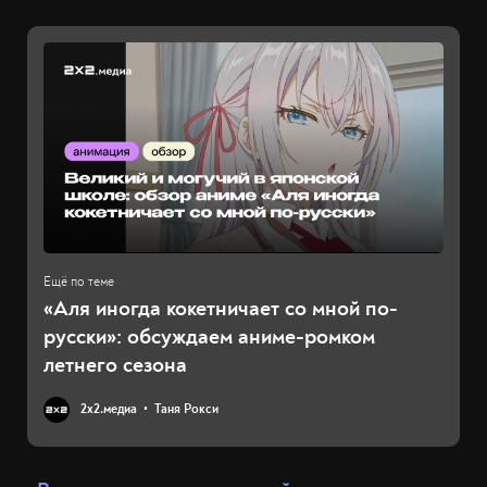
«Аля иногда кокетничает со мной по-
русски»: обсуждаем аниме-ромком
летнего сезона
2х2.медиа
Таня Рокси