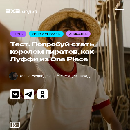
ТЕСТЫ
КИНО И СЕРИАЛЫ
АНИМАЦИЯ
Тест. Попробуй стать
королём пиратов, как
Луффи из One Piece
— 5 месяцев назад
Маша Медведева