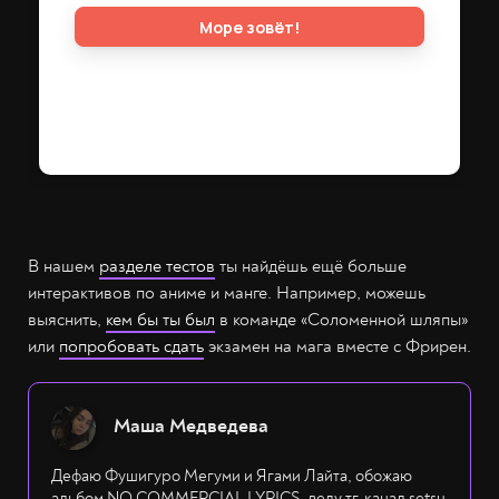
В нашем
разделе тестов
ты найдёшь ещё больше
интерактивов по аниме и манге. Например, можешь
выяснить,
кем бы ты был
в команде «Соломенной шляпы»
или
попробовать сдать
экзамен на мага вместе с Фрирен.
Маша Медведева
Дефаю Фушигуро Мегуми и Ягами Лайта, обожаю
альбом NO COMMERCIAL LYRICS, веду тг-канал setsu