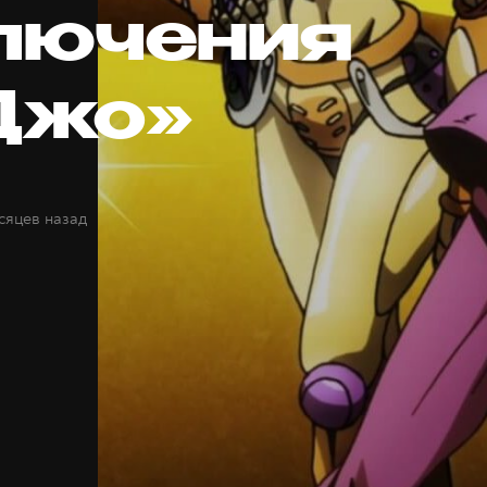
лючения
Джо»
сяцев назад