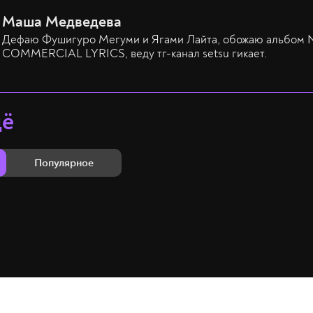
Маша Медведева
Дефаю Фушигуро Мегуми и Ягами Лайта, обожаю альбом
COMMERCIAL LYRICS, веду тг-канал setsu гикает.
щё
Популярное