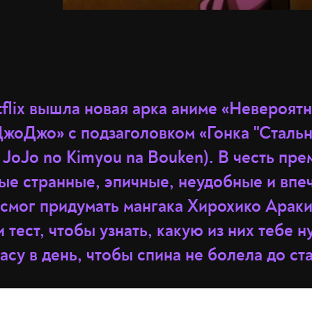
tflix вышла новая арка аниме «Невероят
жоДжо» с подзаголовком «Гонка "Сталь
n: JoJo no Kimyou na Bouken). В честь пр
ые странные, эпичные, неудобные и вп
 смог придумать мангака Хирохико Араки
 тест, чтобы узнать, какую из них тебе 
асу в день, чтобы спина не болела до ст