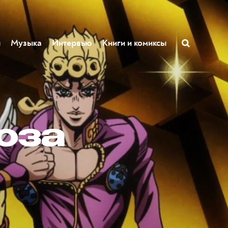
ы
Музыка
Интервью
Книги и комиксы
поза