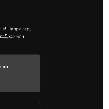
ме! Например,
жоДжо» или
р по