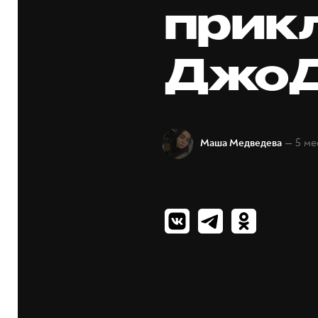
прик
Джо
— 5 ме
Маша Медведева