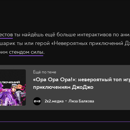
естов
ты найдёшь ещё больше интерактивов по ани
шарик ты или герой «Невероятных приключений Д
воим
стендом силы
.
«Ора Ора Ора!»: невероятный топ иг
приключениям ДжоДжо
2х2.медиа
Лиза Балкова