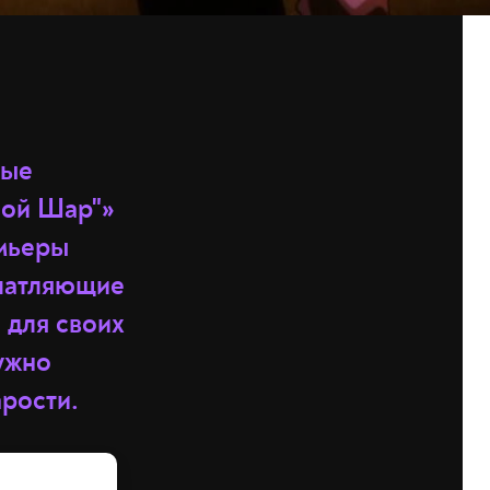
ные
ной Шар"»
емьеры
ечатляющие
 для своих
нужно
арости.