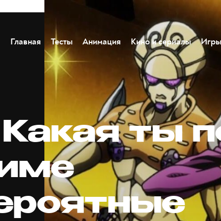
Главная
Тесты
Анимация
Кино и сериалы
Игр
 Какая ты 
ниме
ероятные