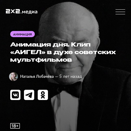
АНИМАЦИЯ
Анимация дня. Клип
«АИГЕЛ» в духе советских
мультфильмов
— 5 лет назад
Наталья Лобачёва