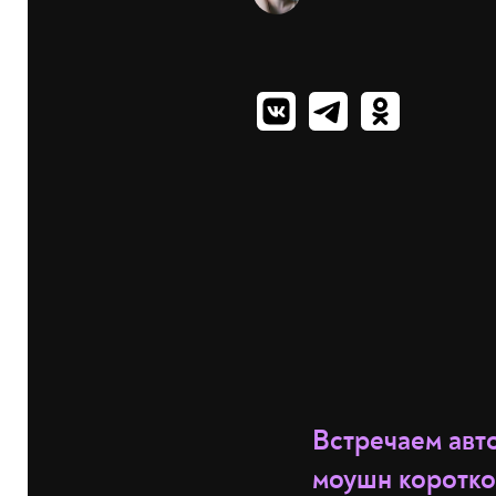
Встречаем авт
моушн коротком