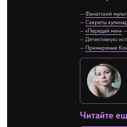
—
Фанатский мульт
—
Секреты кулина
—
«Передай мяч»
—
— Детективную и
—
Примирение Кон
Читайте е