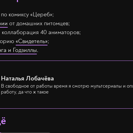
по комиксу «Цереб»;
рии
от домашних питомцев;
 коллаборация 40 аниматоров;
сторию
«Свидетель»
;
га и Годзиллы
.
Наталья Лобачёва
В свободное от работы время я смотрю мультсериалы и оп
работу, да что ж такое
щё