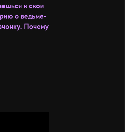
аешься в свои
орию о ведьме-
вчонку. Почему