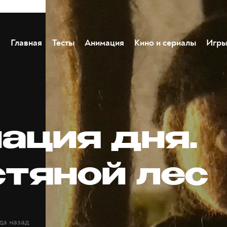
Главная
Тесты
Анимация
Кино и сериалы
Игр
ация дня.
тяной лес
да назад