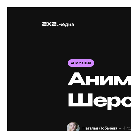
АНИМАЦИЯ
Аним
Шерс
— 4 го
Наталья Лобачёва