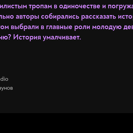
вилистым тропам в одиночестве и погруж
льно авторы собирались рассказать ист
отом выбрали в главные роли молодую де
ню? История умалчивает.
udio
зунов