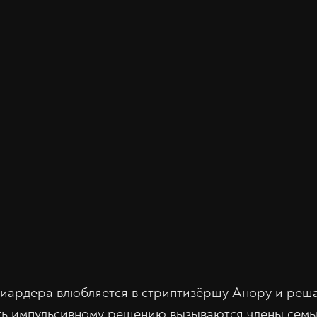
иардера влюбляется в стриптизёршу Анору и реша
ть импульсивному решению вызываются члены семь