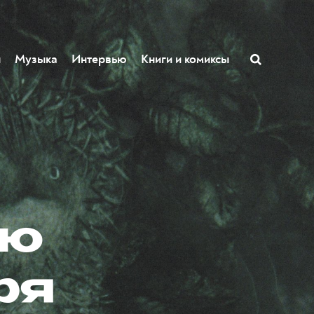
ы
Музыка
Интервью
Книги и комиксы
ую
ря