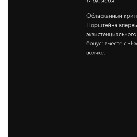
17 октября
Обласканный крит
Норштейна впервые 
экзистенциального
бонус: вместе с «Ё
волчке.