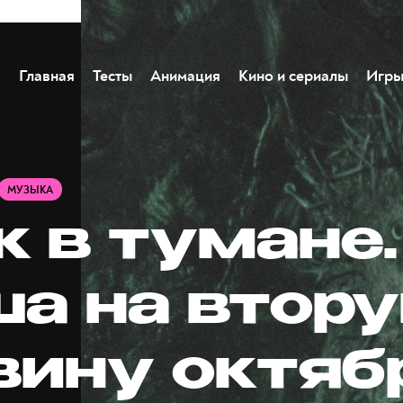
Главная
Тесты
Анимация
Кино и сериалы
Игр
МУЗЫКА
к в тумане.
а на втор
вину октяб