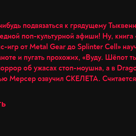
нибудь подвязаться к грядущему Тыквенн
дной поп-культурной афиши! Ну, книга 
-игр от Metal Gear до Splinter Cell» нау
мноте и пугать прохожих, «Вуду. Шёпот т
оррор об ужасах стоп-моушна, а в Drago
тью Мерсер озвучил СКЕЛЕТА. Считается
ть