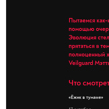
Пытаемся как-
помощью очере
Эволюция стелс
прятаться в те
полноценный х
Veilguard Мэт
Что смотре
«Ёжик в тумане»