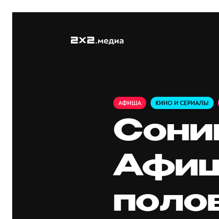
АФИША
КИНО И СЕРИАЛЫ
Сони
Афиш
поло