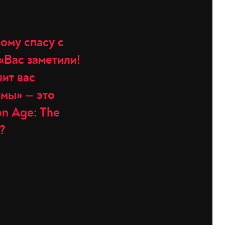
ому спасу с
«Вас заметили!
чит вас
ьмы» — это
n Age: The
?