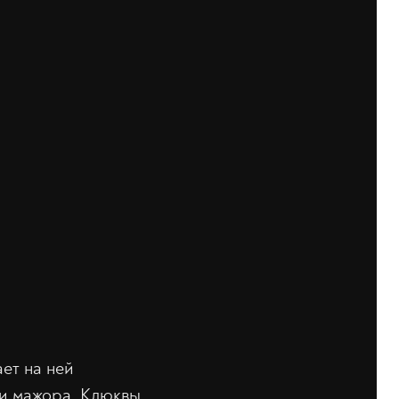
ет на ней
и мажора. Клюквы