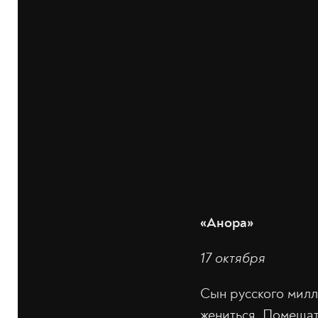
«Анора»
17 октября
Сын русского милл
жениться. Помеша