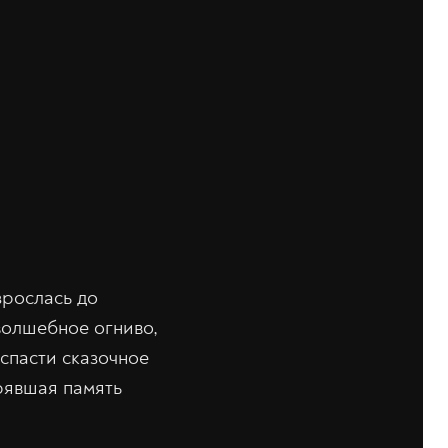
зрослась до
волшебное огниво,
спасти сказочное
рявшая память