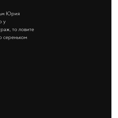
льм Юрия
о у
раж, то ловите
 о сереньком