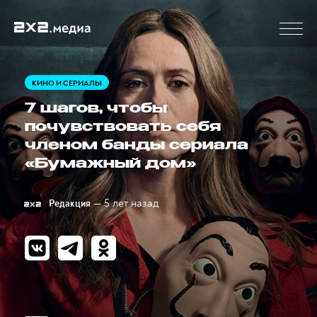
КИНО И СЕРИАЛЫ
7 шагов, чтобы
почувствовать себя
членом банды сериала
«Бумажный дом»
— 5 лет назад
Редакция