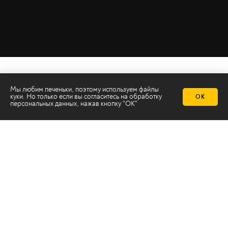
Мы любим печеньки, поэтому используем файлы
куки. Но только если вы согласитесь на
обработку
ОК
персональных данных
, нажав кнопку "ОК"