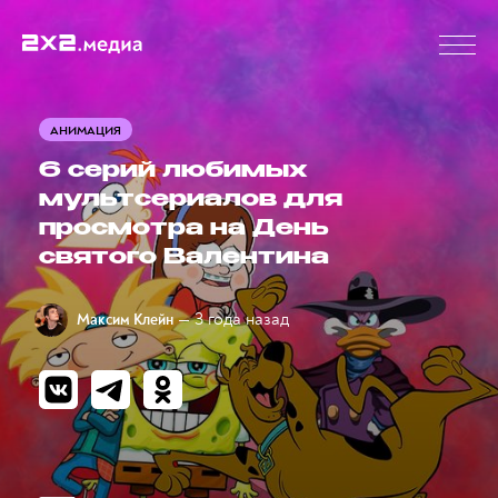
АНИМАЦИЯ
6 серий любимых
мультсериалов для
просмотра на День
святого Валентина
— 3 года назад
Максим Клейн