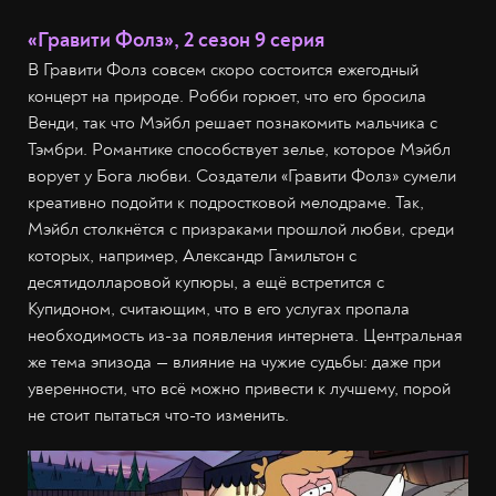
«Гравити Фолз», 2 сезон 9 серия
В Гравити Фолз совсем скоро состоится ежегодный
концерт на природе. Робби горюет, что его бросила
Венди, так что Мэйбл решает познакомить мальчика с
Тэмбри. Романтике способствует зелье, которое Мэйбл
ворует у Бога любви. Создатели «Гравити Фолз» сумели
креативно подойти к подростковой мелодраме. Так,
Мэйбл столкнётся с призраками прошлой любви, среди
которых, например, Александр Гамильтон с
десятидолларовой купюры, а ещё встретится с
Купидоном, считающим, что в его услугах пропала
необходимость из-за появления интернета. Центральная
же тема эпизода — влияние на чужие судьбы: даже при
уверенности, что всё можно привести к лучшему, порой
не стоит пытаться что-то изменить.