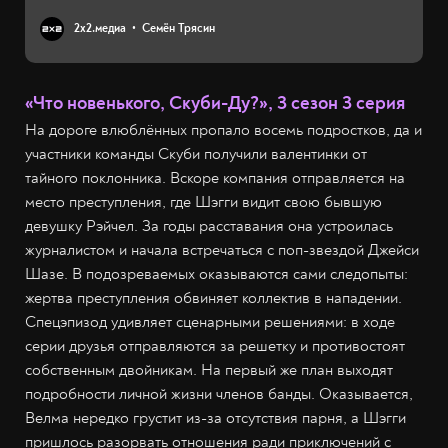
2х2.медиа
Семён Трясин
«Что новенького, Скуби-Ду?», 3 сезон 3 серия
На дороге влюблённых пропало восемь подростков, да и
участники команды Скуби получили валентинки от
тайного поклонника. Вскоре компания отправляется на
место преступления, где Шэгги видит свою бывшую
девушку Рэйчел. За годы расставания она устроилась
журналистом и начала встречаться с поп-звездой Джейси
Шазе. В подозреваемых оказываются сами следопыты:
жертва преступления обвиняет коллектив в нападении.
Спецэпизод удивляет сценарными решениями: в ходе
серии друзья отправляются за решетку и противостоят
собственным двойникам. На первый же план выходят
подробности личной жизни членов банды. Оказывается,
Велма нередко грустит из-за отсутствия парня, а Шэгги
пришлось разорвать отношения ради приключений с