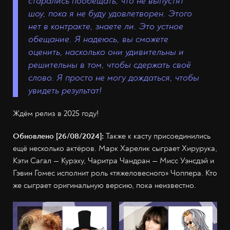
старались пообещать, что не выпустят
шоу, пока я не буду удовлетворен. Этого
нет в контракте, знаете ли. Это устное
обещание.
Я надеюсь, вы
с
можете
оценить, насколько они удивительны и
решительны в том, что
бы с
держат
ь
сво
ё
слово. Я просто не могу дождаться, чтобы
увидеть
результат
!
Ждём релиз в 2025 году!
Обновлено [26/08/2024]:
Также к касту присоединились
ещё несколько актёров. Марк Харелик сыграет Хирурука,
Кэти Сагал — Курэху, Чаритра Чандран — Мисс Уэнсдэй и
Гэвин Гомес исполнит роль «тяжеловесного» Чоппера. Кто
же сыграет оригинальную версию, пока неизвестно.