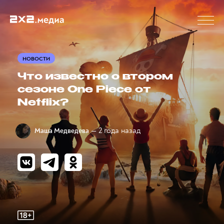
НОВОСТИ
Что известно о втором
сезоне One Piece от
Netflix?
— 2 года назад
Маша Медведева