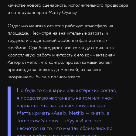
качестве нового сценариста, исполнительного продюсера
и со-шоураннера к Мэтту Оуэнсу.
Отдельно мангака отметил рабочую атмосферу на
площадке. Несмотря на значительные затраты и
трудности с адаптацией особенно фантастичных
фреймов, Ода благодарит всю команду сериала за
кропотливую работу и чуткость к его комментариям.
Автор отметил, что контролировал каждый аспект
производства, вплоть до мелочей, из-за чего
шоураннеры были в полном ужасе.
Но будь то сценарий или актёрский состав,
я продолжаю настаивать на том или ином
варианте, что заставляет шоураннера
Мэтта кричать «Ааа!», Netflix — «нет!», а
Tomorrow Studios — «Ууу!» И всё это
несмотря на то, что мы так сблизились во
время работы над первым сезоном.