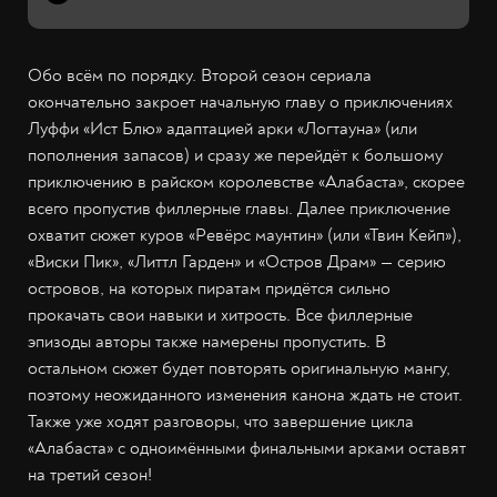
Обо всём по порядку. Второй сезон сериала
окончательно закроет начальную главу о приключениях
Луффи «Ист Блю» адаптацией арки «Логтауна» (или
пополнения запасов) и сразу же перейдёт к большому
приключению в райском королевстве «Алабаста», скорее
всего пропустив филлерные главы. Далее приключение
охватит сюжет куров «Ревёрс маунтин» (или «Твин Кейп»),
«Виски Пик», «Литтл Гарден» и «Остров Драм» — серию
островов, на которых пиратам придётся сильно
прокачать свои навыки и хитрость. Все филлерные
эпизоды авторы также намерены пропустить. В
остальном сюжет будет повторять оригинальную мангу,
поэтому неожиданного изменения канона ждать не стоит.
Также уже ходят разговоры, что завершение цикла
«Алабаста» с одноимёнными финальными арками оставят
на третий сезон!