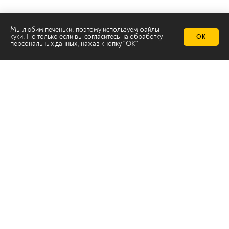
Мы любим печеньки, поэтому используем файлы
куки. Но только если вы согласитесь на
обработку
ОК
персональных данных
, нажав кнопку "ОК"
Телеканал 2х2
Онлайн-эфир
Все авторы
Все темы
© ООО «ТРК «2Х2», 2026
Правовая информация
Политика конфиденциальности