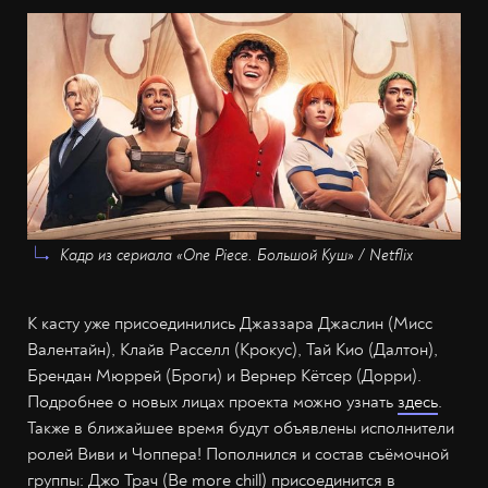
Кадр из сериала «One Piece. Большой Куш» / Netflix
К касту уже присоединились Джаззара Джаслин (Мисс
Валентайн), Клайв Расселл (Крокус), Тай Кио (Далтон),
Брендан Мюррей (Броги) и Вернер Кётсер (Дорри).
Подробнее о новых лицах проекта можно узнать
здесь
.
Также в ближайшее время будут объявлены исполнители
ролей Виви и Чоппера! Пополнился и состав съёмочной
группы: Джо Трач (Be more chill) присоединится в