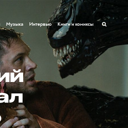
ы
Музыка
Интервью
Книги и комиксы
ий
ал
ю