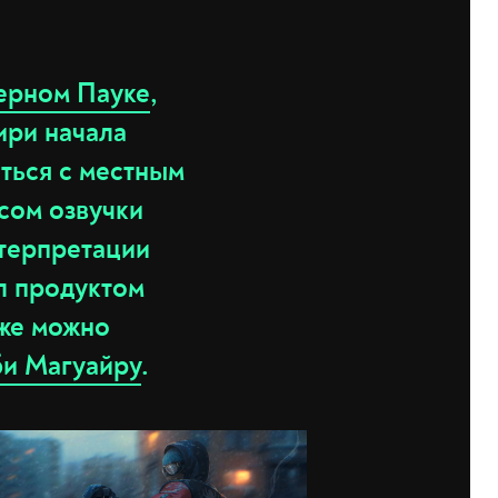
ерном Пауке
,
ири начала
иться с местным
сом озвучки
нтерпретации
ал продуктом
кже можно
би Магуайру
.