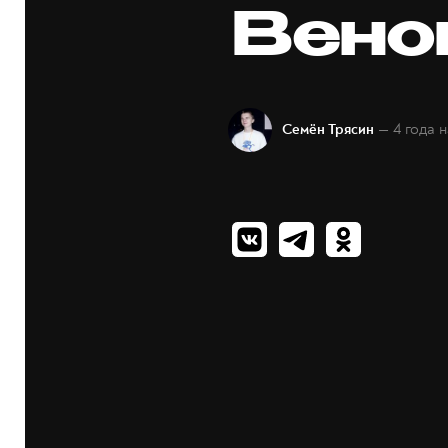
Вено
— 4 года 
Семён Трясин