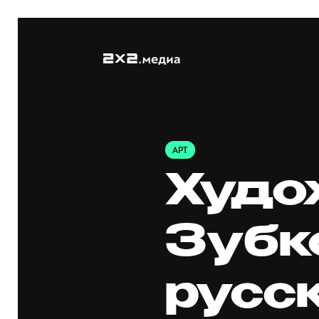
АРТ
Худо
Зубк
русс