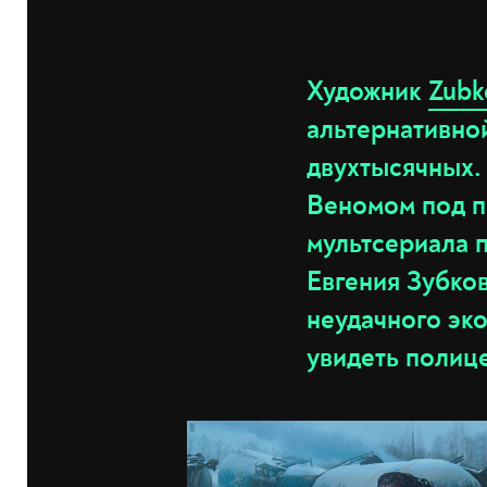
Художник
Zubk
альтернативно
двухтысячных. 
Веномом под п
мультсериала 
Евгения Зубков
неудачного эк
увидеть полиц