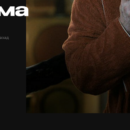
ма
назад