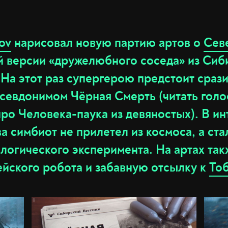
ov
нарисовал новую партию артов о
Сев
й версии «дружелюбного соседа» из Сиб
На этот раз супергерою предстоит сраз
севдонимом Чёрная Смерть (читать голо
про Человека-паука из девяностых). В и
а симбиот не прилетел из космоса, а ст
ологического эксперимента. На артах та
ейского робота и забавную отсылку к
То