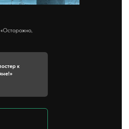
 «Осторожно,
постер к
яне!»