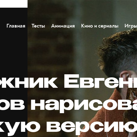
Главная
Тесты
Анимация
Кино и сериалы
Игр
жник Евген
ов нарисов
кую верси