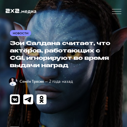
НОВОСТИ
Зои Салдана считает, что
актёров, работающих с
CGI, игнорируют во время
выдачи наград
— 2 года назад
Семён Трясин