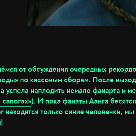
чёмся от обсуждения очередных рекорд
 воды»
по кассовым сборам. После выход
а успела наплодить немало фанарта и ме
в сапогах»
). И пока фанаты Аанга бесятся
r находятся только синие человечки, мы
!