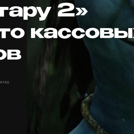
тару 2»
то кассовы
ов
назад