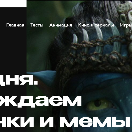
Главная
Тесты
Анимация
Кино и сериалы
Игр
ня.
уждаем
нки и мемы