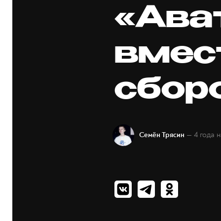
«Ава
вмес
сбор
— 4 года 
Семён Трясин