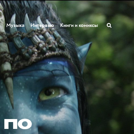
ы
Музыка
Интервью
Книги и комиксы
 по