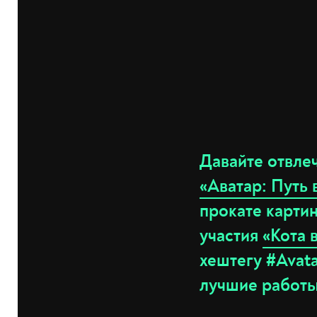
Давайте отвле
«Аватар: Путь
прокате картин
участия
«Кота 
хештегу #Avata
лучшие работы