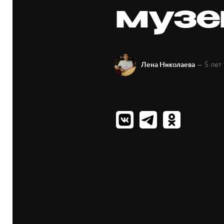
музе
— 5 лет
Лена Николаева