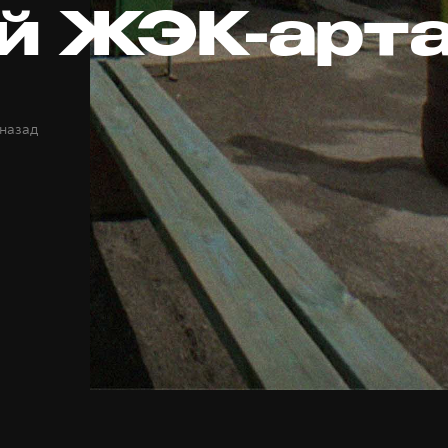
й ЖЭК-арт
 назад