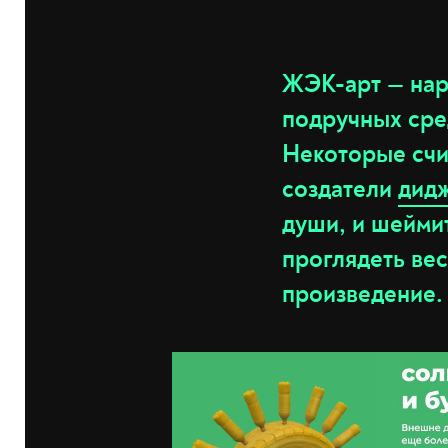
ЖЭК-арт — нар
подручных сре
Некоторые счи
создатели
дид
души, и шеймит
проглядеть ве
произведение.