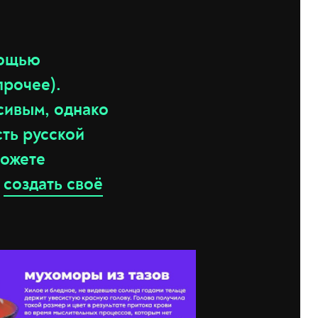
мощью
прочее).
сивым, однако
сть русской
можете
е
создать своё