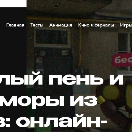
Главная
Тесты
Анимация
Кино и сериалы
Игр
лый пень и
моры из
: онлайн-