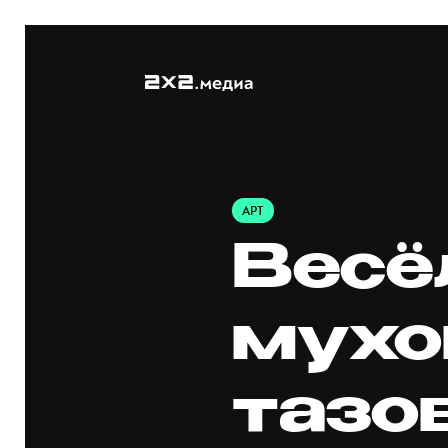
АРТ
Весё
мухо
тазов