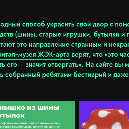
одный способ украсить свой двор с по
дств (шины, старые игрушки, бутылки и 
тают это направление странным и некра
житал-музея ЖЭК-арта
верят, что «это ча
ь его — значит отвергать». На сайте вы 
сь собранный ребятами бестиарий и даж