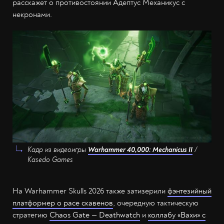
расскажет о противостоянии Адептус Механикус с
некронами.
Кадр из видеоигры
Warhammer 40,000: Mechanicus II
/
Kasedo Games
На Warhammer Skulls 2026 также затизерили
фэнтезийный
платформер о расе скавенов
, очередную тактическую
стратегию
Chaos Gate — Deathwatch
и
коллабу «Вахи» с