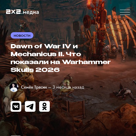
НОВОСТИ
Dawn of War IV и
Mechanicus II. Что
показали на Warhammer
Skulls 2026
— 3 месяца назад
Семён Трясин