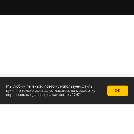
Мы любим печеньки, поэтому используем файлы
куки. Но только если вы согласитесь на
обработку
ОК
персональных данных
, нажав кнопку "ОК"
Телеканал 2х2
Онлайн-эфир
Все авторы
Все темы