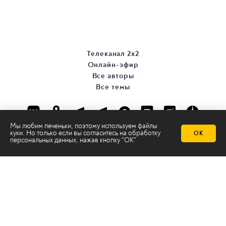
Телеканал 2х2
Онлайн-эфир
Все авторы
Все темы
Мы любим печеньки, поэтому используем файлы
куки. Но только если вы согласитесь на
обработку
ОК
персональных данных
, нажав кнопку "ОК"
© ООО «ТРК «2Х2», 2026
Правовая информация
Политика конфиденциальности
Сайт содержит рекомендательные технологии
Сделано на
Ghost