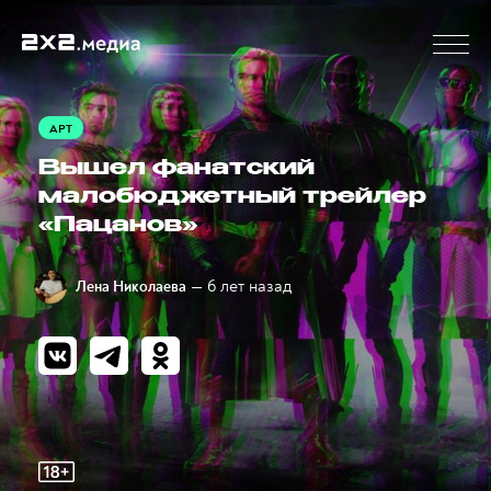
АРТ
Вышел фанатский
малобюджетный трейлер
«Пацанов»
— 6 лет назад
Лена Николаева