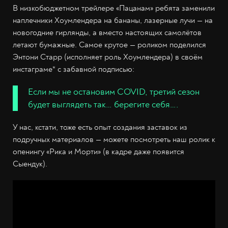
В низкобюджетном трейлере «Пацанам» ребята заменили
наплечники Хоумлендера на бананы, лазерные лучи — на
новогодние гирлянды, а вместо настоящих самолётов
летают бумажные. Самое крутое — роликом поделился
Энтони Старр (исполняет роль Хоумлендера) в своём
инстаграме* с забавной подписью:
Если мы не остановим COVID, третий сезон
будет выглядеть так… берегите себя….
У нас, кстати, тоже есть опыт создания заставок из
подручных материалов — можете посмотреть наш ролик к
опенингу «Рика и Морти» (в кадре даже появится
Сыендук).