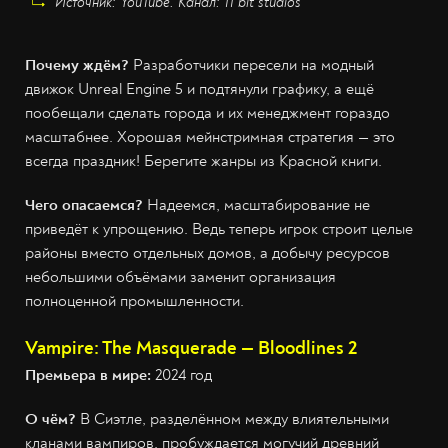
Источник: YouTube. Канал: 11 bit studios
Почему ждём?
Разработчики пересели на модный
движок Unreal Engine 5 и подтянули графику, а ещё
пообещали сделать города и их менеджмент гораздо
масштабнее. Хорошая мейнстримная стратегия — это
всегда праздник! Берегите жанры из Красной книги.
Чего опасаемся?
Надеемся, масштабирование не
приведёт к упрощению. Ведь теперь игрок строит целые
районы вместо отдельных домов, а добычу ресурсов
небольшими объёмами заменит организация
полноценной промышленности.
Vampire: The Masquerade — Bloodlines 2
Премьера в мире:
2024 год
О чём?
В Сиэтле, разделённом между влиятельными
кланами вампиров, пробуждается могучий древний