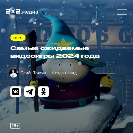
ИГРЫ
Самые ожидаемые
видеоигры 2024 года
— 3 года назад
Семён Трясин