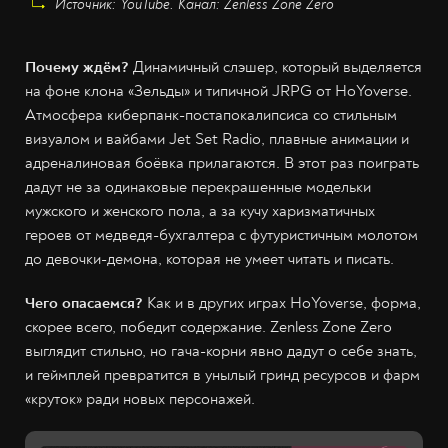
Источник: YouTube. Канал: Zenless Zone Zero
Почему ждём?
Динамичный слэшер, который выделяется
на фоне клона «Зельды» и типичной JRPG от HoYoverse.
Атмосфера киберпанк-постапокалипсиса со стильным
визуалом и вайбами Jet Set Radio, плавные анимации и
адреналиновая боёвка прилагаются. В этот раз поиграть
дадут не за одинаковые перекрашенные модельки
мужского и женского пола, а за кучу харизматичных
героев от медведя-бухгалтера с футуристичным молотом
до девочки-демона, которая не умеет читать и писать.
Чего опасаемся?
Как и в других играх HoYoverse, форма,
скорее всего, победит содержание. Zenless Zone Zero
выглядит стильно, но гача-корни явно дадут о себе знать,
и геймплей превратится в унылый гринд ресурсов и фарм
«круток» ради новых персонажей.