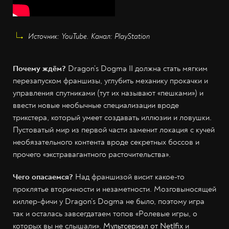
Источник: YouTube. Канал: PlayStation
Почему ждём?
Dragon’s Dogma II должна стать мягким
перезапуском франшизы, углубить механику прокачки и
управления спутниками (тут их называют «пешками») и
ввести новые необычные специализации вроде
трикстера, который умеет создавать иллюзии и ловушки.
Пустоватый мир из первой части заменит локация с кучей
необязательного контента вроде секретных боссов и
прочего «экстравагантного расточительства».
Чего опасаемся?
Над франшизой висит какое-то
проклятье вторичности и незаметности. Мозговыносящей
киллер-фичи у Dragon’s Dogma не было, поэтому игра
так и осталась завсегдатаем топов «Ролевые игры, о
которых вы не слышали».
Мультсериал от Netlfix
и