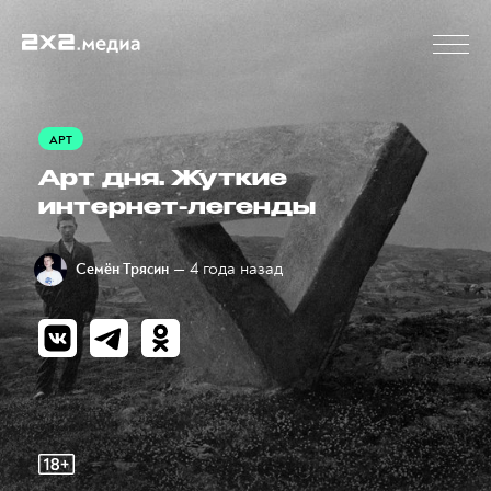
АРТ
Арт дня. Жуткие
интернет-легенды
— 4 года назад
Семён Трясин