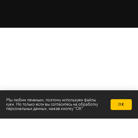
Мы любим печеньки, поэтому используем файлы
куки. Но только если вы согласитесь на
обработку
ОК
персональных данных
, нажав кнопку "ОК"
Телеканал 2х2
Онлайн-эфир
Все авторы
Все темы