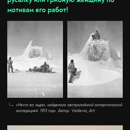
мотивам его работ!
«Нечто во льдах, найденное австралийской антарктической
экспедицией. 1913 год». Автор: Valdevia_Art