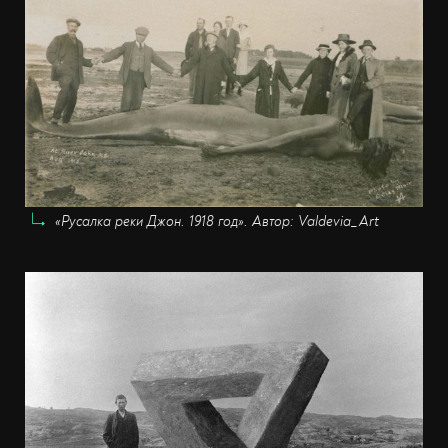
«Русалка реки Джон. 1918 год». Автор: Valdevia_Art