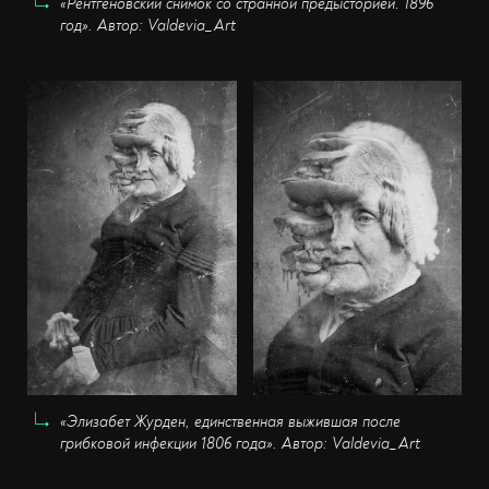
«Рентгеновский снимок со странной предысторией. 1896
год». Автор: Valdevia_Art
«Элизабет Журден, единственная выжившая после
грибковой инфекции 1806 года». Автор: Valdevia_Art