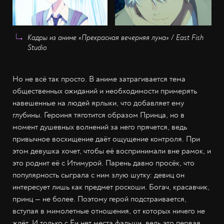
Кадры из аниме «Прекрасная вечерняя луна» / East Fish
Studio
Но не всё так просто. В аниме затрагивается тема
общественных ожиданий и необходимости примерять
навешенные на людей ярлыки, что добавляет ему
глубины. Героиня тяготится образом Принца, но в
момент душевных волнений за него прячется, ведь
привычное восхищение даёт ощущение контроля. При
этом девушка хочет, чтобы её воспринимали вне рамок, и
это роднит её с Итимурой. Парень давно просёк, что
популярность сыграла с ним злую шутку: девиц он
интересует лишь как предмет роскоши. Богач, красавчик,
принц — не более. Поэтому герой подстраивается,
вступая в мимолетные отношения, от которых ничего не
ждёт. И только с Ёи нет места фальши, ведь это первая