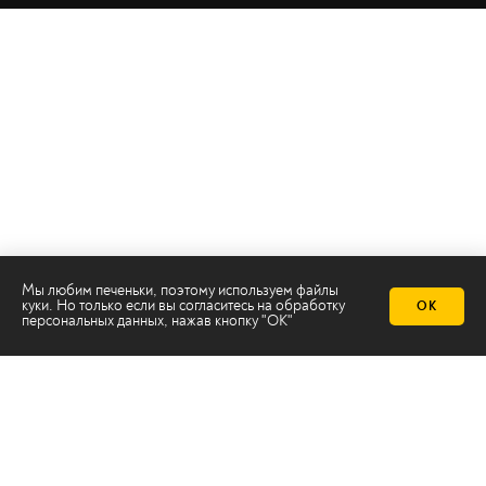
Телеканал 2х2
Мы любим печеньки, поэтому используем файлы
куки. Но только если вы согласитесь на
обработку
Онлайн-эфир
ОК
персональных данных
, нажав кнопку "ОК"
Все авторы
Все темы