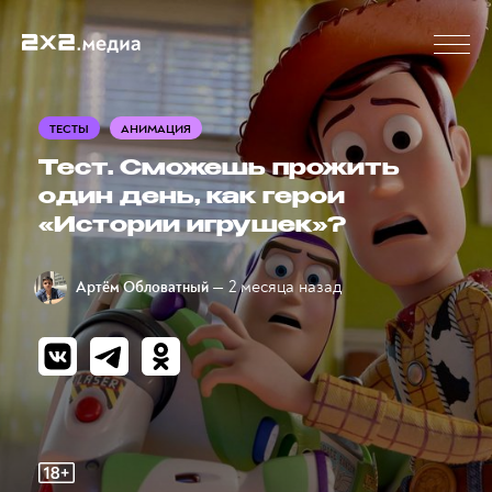
ТЕСТЫ
АНИМАЦИЯ
Тест. Сможешь прожить
один день, как герои
«Истории игрушек»?
— 2 месяца назад
Артём Обловатный