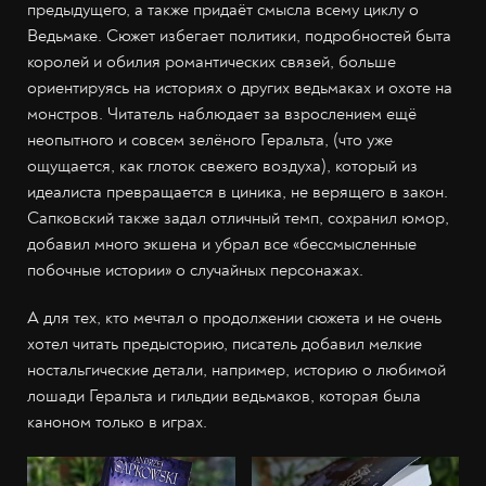
предыдущего, а также придаёт смысла всему циклу о
Ведьмаке. Сюжет избегает политики, подробностей быта
королей и обилия романтических связей, больше
ориентируясь на историях о других ведьмаках и охоте на
монстров. Читатель наблюдает за взрослением ещё
неопытного и совсем зелёного Геральта, (что уже
ощущается, как глоток свежего воздуха), который из
идеалиста превращается в циника, не верящего в закон.
Сапковский также задал отличный темп, сохранил юмор,
добавил много экшена и убрал все «бессмысленные
побочные истории» о случайных персонажах.
А для тех, кто мечтал о продолжении сюжета и не очень
хотел читать предысторию, писатель добавил мелкие
ностальгические детали, например, историю о любимой
лошади Геральта и гильдии ведьмаков, которая была
каноном только в играх.