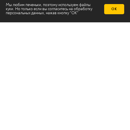
Мы любим печеньки, поэтому используем файлы
куки. Но только если вы согласитесь на
обработку
ОК
персональных данных
, нажав кнопку "ОК"
Телеканал 2х2
Онлайн-эфир
Все авторы
Все темы
© ООО «ТРК «2Х2», 2026
Правовая информация
Политика конфиденциальности
Сайт содержит рекомендательные технологии
Сделано на
Ghost
batman@2x2tv.ru