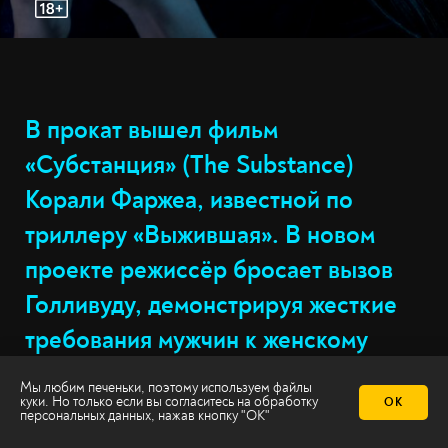
В прокат вышел фильм
«Субстанция» (The Substance)
Корали Фаржеа, известной по
триллеру «Выжившая». В новом
проекте режиссёр бросает вызов
Голливуду, демонстрируя жесткие
требования мужчин к женскому
телу, жаждущих видеть на экране
Мы любим печеньки, поэтому используем файлы
куки. Но только если вы согласитесь на
обработку
ОК
лишь молодость и совершенство.
персональных данных
, нажав кнопку "ОК"
Все возрастные актрисы попадают