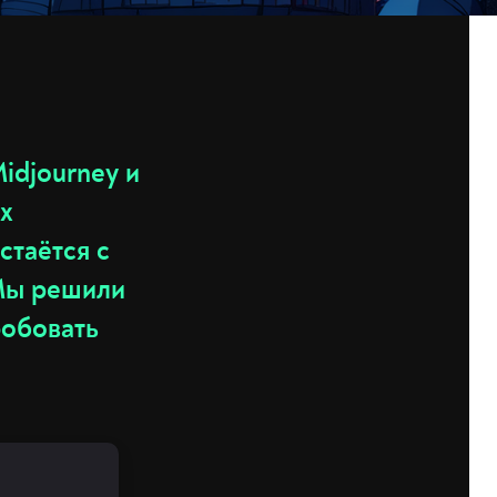
idjourney и
х
стаётся с
 Мы решили
робовать