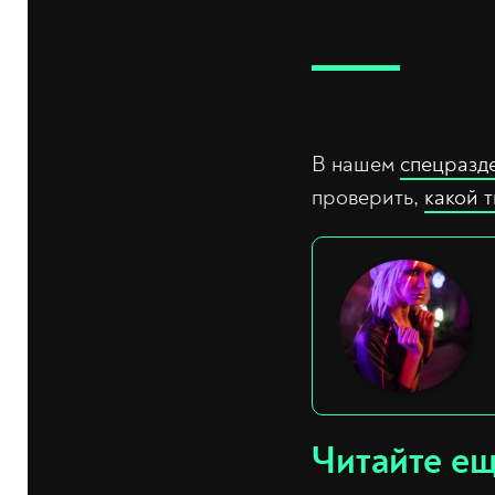
В нашем
спецразд
проверить,
какой 
Читайте е