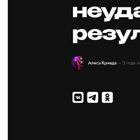
неуд
резу
— 3 года 
Алиса Кривда