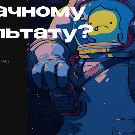
ачному
льтату?
назад