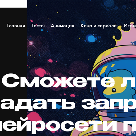
Главная
Тесты
Анимация
Кино и сериалы
Игр
. Сможете 
гадать зап
нейросети 