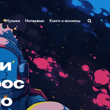
ы
Музыка
Интервью
Книги и комиксы
ли
рос
по