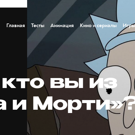
Главная
Тесты
Анимация
Кино и сериалы
Игр
 кто вы из
а и Морти»