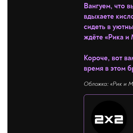
Вангуем, что вы
вдыхаете кисло
сидеть в уютны
ждёте «Рика и 
Короче, вот ва
время в этом 
Обложка: «Рик и М