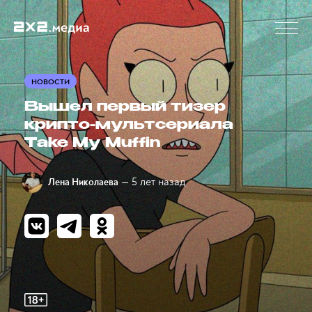
НОВОСТИ
Вышел первый тизер
крипто-мультсериала
Take My Muffin
— 5 лет назад
Лена Николаева