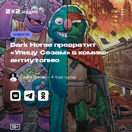
НОВОСТИ
Dark Horse превратит
«Улицу Сезам» в комикс-
антиутопию
— 4 года назад
Семён Трясин