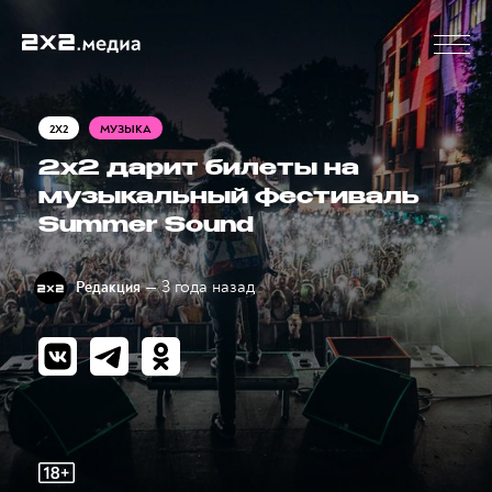
2X2
МУЗЫКА
2х2 дарит билеты на
музыкальный фестиваль
Summer Sound
— 3 года назад
Редакция