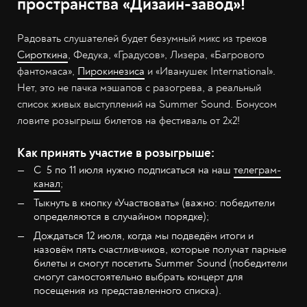
пространства «Дизайн-завод»!
Радовать слушателей будет безумный микс из треков
Сироткина
, Федука, «Градусов», Лизера, «Багрового
фантомаса»,
Пирокинезиса
и «Иванушек International».
Нет, это не пачка мэшапов с разогрева, а реальный
список живых выступлений на Summer Sound. Бонусом
ловите розыгрыш билетов на фестиваль от 2x2!
Как принять участие в розыгрыше:
С 5 по 11 июля нужно подписаться на наш
телеграм-
канал
;
Тыкнуть в кнопку «Участвовать» (важно: победители
определяются в случайном порядке);
Дождаться 12 июля, когда мы подведём итоги и
назовём пять счастливчиков, которые получат парные
билеты и смогут посетить Summer Sound (победители
смогут самостоятельно выбрать концерт для
посещения из представленного списка).